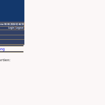
ime 08.08.2026 02:46:55
Login
Logout
artien: