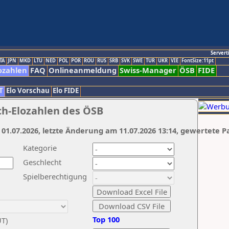
Servert
TA
JPN
MKD
LTU
NED
POL
POR
ROU
RUS
SRB
SVK
SWE
TUR
UKR
VIE
FontSize:11pt
ozahlen
FAQ
Onlineanmeldung
Swiss-Manager
ÖSB
FIDE
T
Elo Vorschau
Elo FIDE
ch-Elozahlen des ÖSB
 01.07.2026, letzte Änderung am 11.07.2026 13:14, gewertete P
Kategorie
Geschlecht
Spielberechtigung
Top 100
UT)