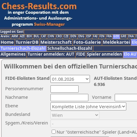
Logged on: Gast
Arabic
ARM
AZE
BIH
BUL
CAT
CHN
CRO
CZE
DEN
ENG
ESP
FAI
FIN
FRA
GER
GRE
INA
I
Home
TurnierDB
Meisterschaft
Foto-Galerie
Meldekartei
El
Turnierschach-Elozahl
Schnellschach-Elozahl
Allgemeines
Turnier anmelden: AUT
FIDE
Spieler anmelden
Elo AU
Willkommen bei den offiziellen Turnierscha
FIDE-Elolisten Stand
AUT-Elolisten Stand
6.936
Personennummer
Nachname
Vorname
Ebene
Bundesland
Spgem./Kreis/Verein
Nur "österreichische" Spieler (Land=A