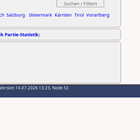
ch
Salzburg
Steiermark
Kärnten
Tirol
Vorarlberg
k Partie-Statistik
)
-Version 14.07.2026 13:23, Node S3