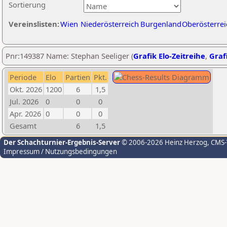
Sortierung
Vereinslisten:
Wien
Niederösterreich
Burgenland
Oberösterrei
Pnr:149387 Name: Stephan Seeliger (
Grafik Elo-Zeitreihe
,
Grafi
Periode
Elo
Partien
Pkt.
Okt. 2026
1200
6
1,5
Jul. 2026
0
0
0
Apr. 2026
0
0
0
Gesamt
6
1,5
Der Schachturnier-Ergebnis-Server
© 2006-2026 Heinz Herzog
, CMS
Impressum / Nutzungsbedingungen