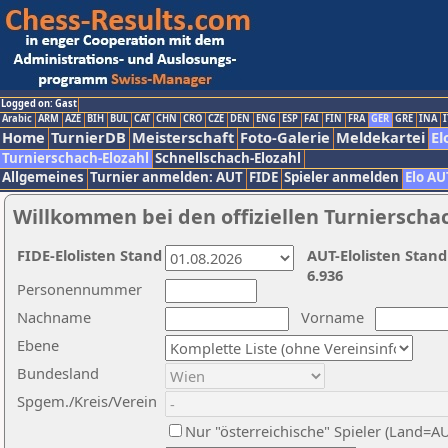
Logged on: Gast
Arabic
ARM
AZE
BIH
BUL
CAT
CHN
CRO
CZE
DEN
ENG
ESP
FAI
FIN
FRA
GER
GRE
INA
I
Home
TurnierDB
Meisterschaft
Foto-Galerie
Meldekartei
El
Turnierschach-Elozahl
Schnellschach-Elozahl
Allgemeines
Turnier anmelden: AUT
FIDE
Spieler anmelden
Elo AU
Willkommen bei den offiziellen Turnierscha
FIDE-Elolisten Stand
AUT-Elolisten Stand
6.936
Personennummer
Nachname
Vorname
Ebene
Bundesland
Spgem./Kreis/Verein
Nur "österreichische" Spieler (Land=A