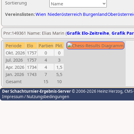
Sortierung
Vereinslisten:
Wien
Niederösterreich
Burgenland
Oberösterrei
Pnr:149361 Name: Elias Marin (
Grafik Elo-Zeitreihe
,
Grafik Par
Periode
Elo
Partien
Pkt.
Okt. 2026
1757
0
0
Jul. 2026
1757
4
3
Apr. 2026
1734
4
1,5
Jan. 2026
1743
7
5,5
Gesamt
15
10
Der Schachturnier-Ergebnis-Server
© 2006-2026 Heinz Herzog
, CMS
Impressum / Nutzungsbedingungen