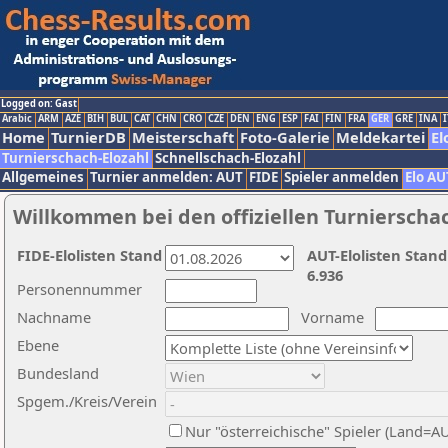
Logged on: Gast
Arabic
ARM
AZE
BIH
BUL
CAT
CHN
CRO
CZE
DEN
ENG
ESP
FAI
FIN
FRA
GER
GRE
INA
I
Home
TurnierDB
Meisterschaft
Foto-Galerie
Meldekartei
El
Turnierschach-Elozahl
Schnellschach-Elozahl
Allgemeines
Turnier anmelden: AUT
FIDE
Spieler anmelden
Elo AU
Willkommen bei den offiziellen Turnierscha
FIDE-Elolisten Stand
AUT-Elolisten Stand
6.936
Personennummer
Nachname
Vorname
Ebene
Bundesland
Spgem./Kreis/Verein
Nur "österreichische" Spieler (Land=A