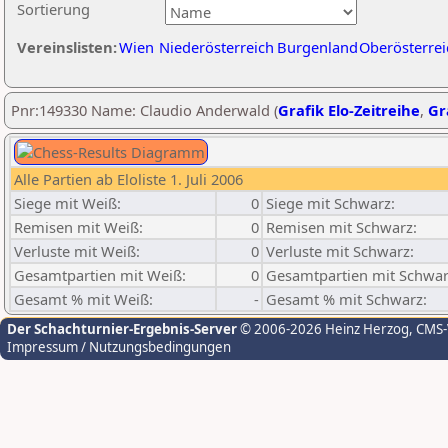
Sortierung
Vereinslisten:
Wien
Niederösterreich
Burgenland
Oberösterrei
Pnr:149330 Name: Claudio Anderwald (
Grafik Elo-Zeitreihe
,
Gr
Alle Partien ab Eloliste 1. Juli 2006
Siege mit Weiß:
0
Siege mit Schwarz:
Remisen mit Weiß:
0
Remisen mit Schwarz:
Verluste mit Weiß:
0
Verluste mit Schwarz:
Gesamtpartien mit Weiß:
0
Gesamtpartien mit Schwar
Gesamt % mit Weiß:
-
Gesamt % mit Schwarz:
Der Schachturnier-Ergebnis-Server
© 2006-2026 Heinz Herzog
, CMS
Impressum / Nutzungsbedingungen