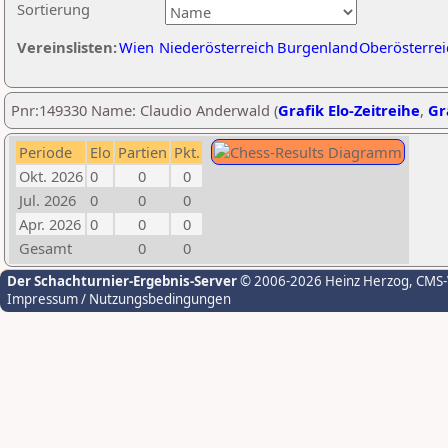
Sortierung
Vereinslisten:
Wien
Niederösterreich
Burgenland
Oberösterrei
Pnr:149330 Name: Claudio Anderwald (
Grafik Elo-Zeitreihe
,
Gr
Periode
Elo
Partien
Pkt.
Okt. 2026
0
0
0
Jul. 2026
0
0
0
Apr. 2026
0
0
0
Gesamt
0
0
Der Schachturnier-Ergebnis-Server
© 2006-2026 Heinz Herzog
, CMS
Impressum / Nutzungsbedingungen