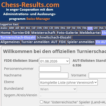
Logged on: Gast
Arabic
ARM
AZE
BIH
BUL
CAT
CHN
CRO
CZE
DEN
ENG
ESP
FAI
FIN
FRA
GER
GRE
INA
I
Home
TurnierDB
Meisterschaft
Foto-Galerie
Meldekartei
El
Turnierschach-Elozahl
Schnellschach-Elozahl
Allgemeines
Turnier anmelden: AUT
FIDE
Spieler anmelden
Elo AU
Willkommen bei den offiziellen Turnierscha
FIDE-Elolisten Stand
AUT-Elolisten Stand
6.936
Personennummer
Nachname
Vorname
Ebene
Bundesland
Spgem./Kreis/Verein
Nur "österreichische" Spieler (Land=A