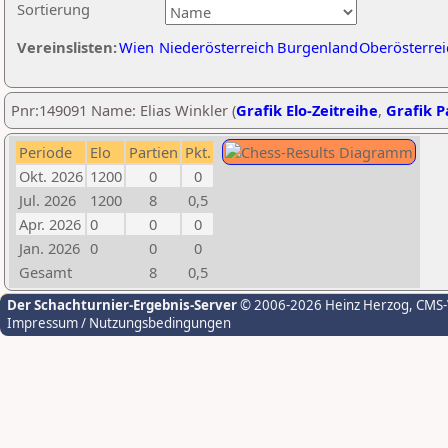
Sortierung
Vereinslisten:
Wien
Niederösterreich
Burgenland
Oberösterrei
Pnr:149091 Name: Elias Winkler (
Grafik Elo-Zeitreihe
,
Grafik Pa
Periode
Elo
Partien
Pkt.
Okt. 2026
1200
0
0
Jul. 2026
1200
8
0,5
Apr. 2026
0
0
0
Jan. 2026
0
0
0
Gesamt
8
0,5
Der Schachturnier-Ergebnis-Server
© 2006-2026 Heinz Herzog
, CMS
Impressum / Nutzungsbedingungen