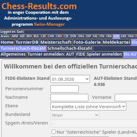
Logged on: Gast
Arabic
ARM
AZE
BIH
BUL
CAT
CHN
CRO
CZE
DEN
ENG
ESP
FAI
FIN
FRA
GER
GRE
INA
I
Home
TurnierDB
Meisterschaft
Foto-Galerie
Meldekartei
El
Turnierschach-Elozahl
Schnellschach-Elozahl
Allgemeines
Turnier anmelden: AUT
FIDE
Spieler anmelden
Elo AU
Willkommen bei den offiziellen Turnierscha
FIDE-Elolisten Stand
AUT-Elolisten Stand
6.936
Personennummer
Nachname
Vorname
Ebene
Bundesland
Spgem./Kreis/Verein
Nur "österreichische" Spieler (Land=A