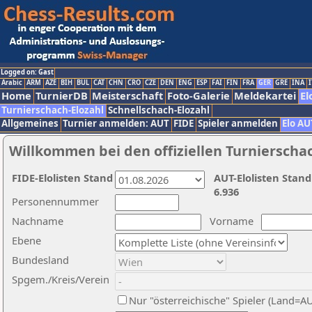
Logged on: Gast
Arabic
ARM
AZE
BIH
BUL
CAT
CHN
CRO
CZE
DEN
ENG
ESP
FAI
FIN
FRA
GER
GRE
INA
I
Home
TurnierDB
Meisterschaft
Foto-Galerie
Meldekartei
El
Turnierschach-Elozahl
Schnellschach-Elozahl
Allgemeines
Turnier anmelden: AUT
FIDE
Spieler anmelden
Elo AU
Willkommen bei den offiziellen Turnierscha
FIDE-Elolisten Stand
AUT-Elolisten Stand
6.936
Personennummer
Nachname
Vorname
Ebene
Bundesland
Spgem./Kreis/Verein
Nur "österreichische" Spieler (Land=A