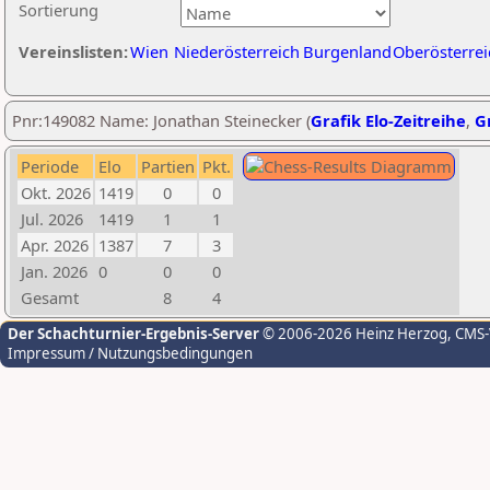
Sortierung
Vereinslisten:
Wien
Niederösterreich
Burgenland
Oberösterrei
Pnr:149082 Name: Jonathan Steinecker (
Grafik Elo-Zeitreihe
,
Gr
Periode
Elo
Partien
Pkt.
Okt. 2026
1419
0
0
Jul. 2026
1419
1
1
Apr. 2026
1387
7
3
Jan. 2026
0
0
0
Gesamt
8
4
Der Schachturnier-Ergebnis-Server
© 2006-2026 Heinz Herzog
, CMS
Impressum / Nutzungsbedingungen