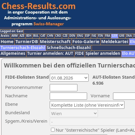
Logged on: Gast
Arabic
ARM
AZE
BIH
BUL
CAT
CHN
CRO
CZE
DEN
ENG
ESP
FAI
FIN
FRA
GER
GRE
INA
I
Home
TurnierDB
Meisterschaft
Foto-Galerie
Meldekartei
El
Turnierschach-Elozahl
Schnellschach-Elozahl
Allgemeines
Turnier anmelden: AUT
FIDE
Spieler anmelden
Elo AU
Willkommen bei den offiziellen Turnierscha
FIDE-Elolisten Stand
AUT-Elolisten Stand
6.936
Personennummer
Nachname
Vorname
Ebene
Bundesland
Spgem./Kreis/Verein
Nur "österreichische" Spieler (Land=A