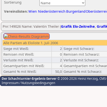
Sortierung
Vereinslisten:
Wien
Niederösterreich
Burgenland
Oberösterrei
Pnr:149026 Name: Valentin Theiler (
Grafik Elo-Zeitreihe
,
Grafik
Alle Partien ab Eloliste 1. Juli 2006
Siege mit Weiß:
2
Siege mit Schwarz:
Remisen mit Weiß:
0
Remisen mit Schwarz:
Verluste mit Weiß:
2
Verluste mit Schwarz:
Gesamtpartien mit Weiß:
4
Gesamtpartien mit Schwar
Gesamt % mit Weiß:
50,0
Gesamt % mit Schwarz:
Der Schachturnier-Ergebnis-Server
© 2006-2026 Heinz Herzog
, CMS
Impressum / Nutzungsbedingungen