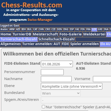
Logged on: Gast
Arabic
ARM
AZE
BIH
BUL
CAT
CHN
CRO
CZE
DEN
ENG
ESP
FAI
FIN
FRA
GER
GRE
INA
I
Home
TurnierDB
Meisterschaft
Foto-Galerie
Meldekartei
El
Turnierschach-Elozahl
Schnellschach-Elozahl
Allgemeines
Turnier anmelden: AUT
FIDE
Spieler anmelden
Elo AU
Willkommen bei den offiziellen Turnierscha
FIDE-Elolisten Stand
AUT-Elolisten Stand
6.936
Personennummer
Nachname
Vorname
Ebene
Bundesland
Spgem./Kreis/Verein
Nur "österreichische" Spieler (Land=A