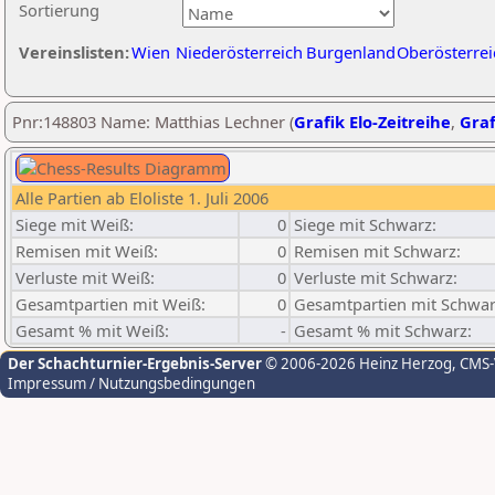
Sortierung
Vereinslisten:
Wien
Niederösterreich
Burgenland
Oberösterrei
Pnr:148803 Name: Matthias Lechner (
Grafik Elo-Zeitreihe
,
Graf
Alle Partien ab Eloliste 1. Juli 2006
Siege mit Weiß:
0
Siege mit Schwarz:
Remisen mit Weiß:
0
Remisen mit Schwarz:
Verluste mit Weiß:
0
Verluste mit Schwarz:
Gesamtpartien mit Weiß:
0
Gesamtpartien mit Schwar
Gesamt % mit Weiß:
-
Gesamt % mit Schwarz:
Der Schachturnier-Ergebnis-Server
© 2006-2026 Heinz Herzog
, CMS
Impressum / Nutzungsbedingungen