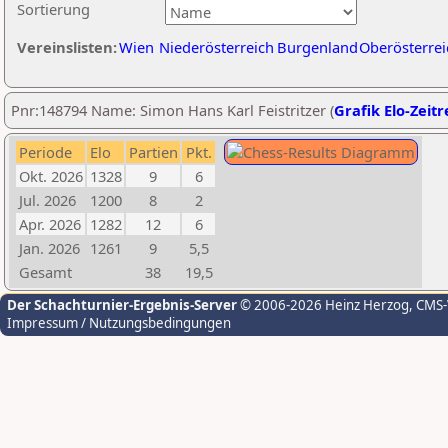
Sortierung
Vereinslisten:
Wien
Niederösterreich
Burgenland
Oberösterrei
Pnr:148794 Name: Simon Hans Karl Feistritzer (
Grafik Elo-Zeitr
Periode
Elo
Partien
Pkt.
Okt. 2026
1328
9
6
Jul. 2026
1200
8
2
Apr. 2026
1282
12
6
Jan. 2026
1261
9
5,5
Gesamt
38
19,5
Der Schachturnier-Ergebnis-Server
© 2006-2026 Heinz Herzog
, CMS
Impressum / Nutzungsbedingungen