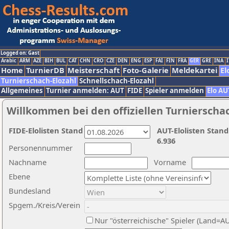
Logged on: Gast
Arabic
ARM
AZE
BIH
BUL
CAT
CHN
CRO
CZE
DEN
ENG
ESP
FAI
FIN
FRA
GER
GRE
INA
I
Home
TurnierDB
Meisterschaft
Foto-Galerie
Meldekartei
El
Turnierschach-Elozahl
Schnellschach-Elozahl
Allgemeines
Turnier anmelden: AUT
FIDE
Spieler anmelden
Elo AU
Willkommen bei den offiziellen Turnierscha
FIDE-Elolisten Stand
AUT-Elolisten Stand
6.936
Personennummer
Nachname
Vorname
Ebene
Bundesland
Spgem./Kreis/Verein
Nur "österreichische" Spieler (Land=A