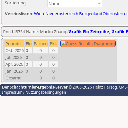
Sortierung
Vereinslisten:
Wien
Niederösterreich
Burgenland
Oberösterrei
Pnr:148754 Name: Martin Zhang (
Grafik Elo-Zeitreihe
,
Grafik P
Periode
Elo
Partien
Pkt.
Okt. 2026
0
0
0
Jul. 2026
0
0
0
Apr. 2026
0
0
0
Jan. 2026
0
0
0
Gesamt
0
0
Der Schachturnier-Ergebnis-Server
© 2006-2026 Heinz Herzog
, CMS
Impressum / Nutzungsbedingungen