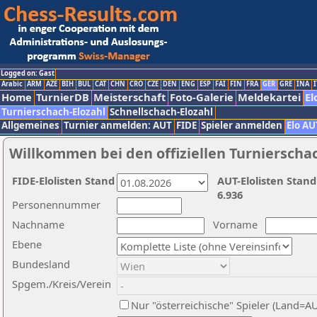
Logged on: Gast
Arabic
ARM
AZE
BIH
BUL
CAT
CHN
CRO
CZE
DEN
ENG
ESP
FAI
FIN
FRA
GER
GRE
INA
I
Home
TurnierDB
Meisterschaft
Foto-Galerie
Meldekartei
El
Turnierschach-Elozahl
Schnellschach-Elozahl
Allgemeines
Turnier anmelden: AUT
FIDE
Spieler anmelden
Elo AU
Willkommen bei den offiziellen Turnierscha
FIDE-Elolisten Stand
AUT-Elolisten Stand
6.936
Personennummer
Nachname
Vorname
Ebene
Bundesland
Spgem./Kreis/Verein
Nur "österreichische" Spieler (Land=A