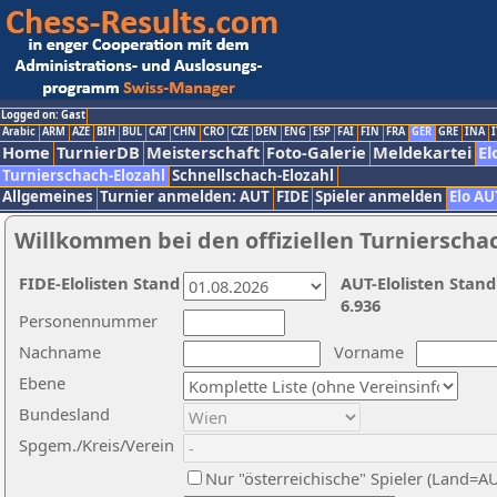
Logged on: Gast
Arabic
ARM
AZE
BIH
BUL
CAT
CHN
CRO
CZE
DEN
ENG
ESP
FAI
FIN
FRA
GER
GRE
INA
I
Home
TurnierDB
Meisterschaft
Foto-Galerie
Meldekartei
El
Turnierschach-Elozahl
Schnellschach-Elozahl
Allgemeines
Turnier anmelden: AUT
FIDE
Spieler anmelden
Elo AU
Willkommen bei den offiziellen Turnierscha
FIDE-Elolisten Stand
AUT-Elolisten Stand
6.936
Personennummer
Nachname
Vorname
Ebene
Bundesland
Spgem./Kreis/Verein
Nur "österreichische" Spieler (Land=A