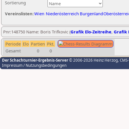
Sortierung
Vereinslisten:
Wien
Niederösterreich
Burgenland
Oberösterrei
Pnr:148750 Name: Boris Trifkovic (
Grafik Elo-Zeitreihe
,
Grafik 
Periode
Elo
Partien
Pkt.
Gesamt
0
0
Der Schachturnier-Ergebnis-Server
© 2006-2026 Heinz Herzog
, CMS
Impressum / Nutzungsbedingungen