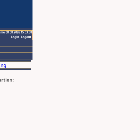
ime 08.08.2026 15:03:58
Login
Logout
artien: