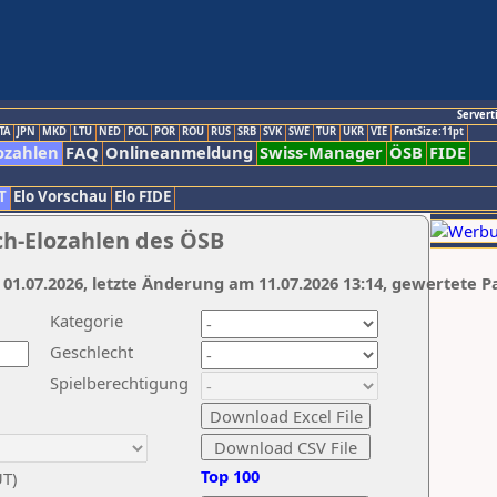
Servert
TA
JPN
MKD
LTU
NED
POL
POR
ROU
RUS
SRB
SVK
SWE
TUR
UKR
VIE
FontSize:11pt
ozahlen
FAQ
Onlineanmeldung
Swiss-Manager
ÖSB
FIDE
T
Elo Vorschau
Elo FIDE
ch-Elozahlen des ÖSB
 01.07.2026, letzte Änderung am 11.07.2026 13:14, gewertete P
Kategorie
Geschlecht
Spielberechtigung
Top 100
UT)