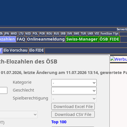
Servert
TA
JPN
MKD
LTU
NED
POL
POR
ROU
RUS
SRB
SVK
SWE
TUR
UKR
VIE
FontSize:11pt
ozahlen
FAQ
Onlineanmeldung
Swiss-Manager
ÖSB
FIDE
T
Elo Vorschau
Elo FIDE
ch-Elozahlen des ÖSB
 01.07.2026, letzte Änderung am 11.07.2026 13:14, gewertete P
Kategorie
Geschlecht
Spielberechtigung
Top 100
UT)