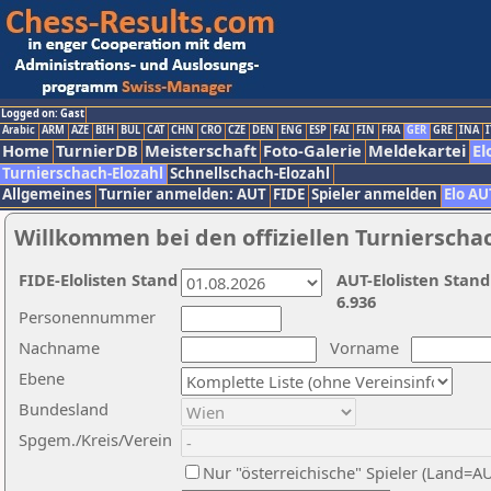
Logged on: Gast
Arabic
ARM
AZE
BIH
BUL
CAT
CHN
CRO
CZE
DEN
ENG
ESP
FAI
FIN
FRA
GER
GRE
INA
I
Home
TurnierDB
Meisterschaft
Foto-Galerie
Meldekartei
El
Turnierschach-Elozahl
Schnellschach-Elozahl
Allgemeines
Turnier anmelden: AUT
FIDE
Spieler anmelden
Elo AU
Willkommen bei den offiziellen Turnierscha
FIDE-Elolisten Stand
AUT-Elolisten Stand
6.936
Personennummer
Nachname
Vorname
Ebene
Bundesland
Spgem./Kreis/Verein
Nur "österreichische" Spieler (Land=A