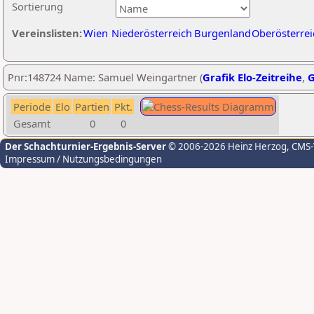
Sortierung
Vereinslisten:
Wien
Niederösterreich
Burgenland
Oberösterrei
Pnr:148724 Name: Samuel Weingartner (
Grafik Elo-Zeitreihe
,
G
Periode
Elo
Partien
Pkt.
Gesamt
0
0
Der Schachturnier-Ergebnis-Server
© 2006-2026 Heinz Herzog
, CMS
Impressum / Nutzungsbedingungen