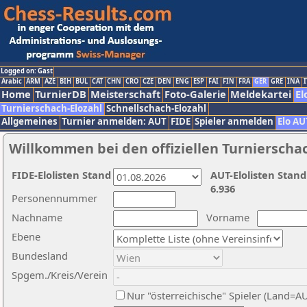
Logged on: Gast
Arabic
ARM
AZE
BIH
BUL
CAT
CHN
CRO
CZE
DEN
ENG
ESP
FAI
FIN
FRA
GER
GRE
INA
I
Home
TurnierDB
Meisterschaft
Foto-Galerie
Meldekartei
El
Turnierschach-Elozahl
Schnellschach-Elozahl
Allgemeines
Turnier anmelden: AUT
FIDE
Spieler anmelden
Elo AU
Willkommen bei den offiziellen Turnierscha
FIDE-Elolisten Stand
AUT-Elolisten Stand
6.936
Personennummer
Nachname
Vorname
Ebene
Bundesland
Spgem./Kreis/Verein
Nur "österreichische" Spieler (Land=A