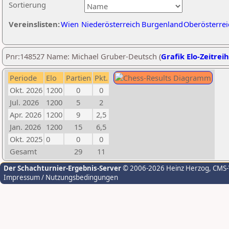
Sortierung
Vereinslisten:
Wien
Niederösterreich
Burgenland
Oberösterrei
Pnr:148527 Name: Michael Gruber-Deutsch (
Grafik Elo-Zeitrei
Periode
Elo
Partien
Pkt.
Okt. 2026
1200
0
0
Jul. 2026
1200
5
2
Apr. 2026
1200
9
2,5
Jan. 2026
1200
15
6,5
Okt. 2025
0
0
0
Gesamt
29
11
Der Schachturnier-Ergebnis-Server
© 2006-2026 Heinz Herzog
, CMS
Impressum / Nutzungsbedingungen