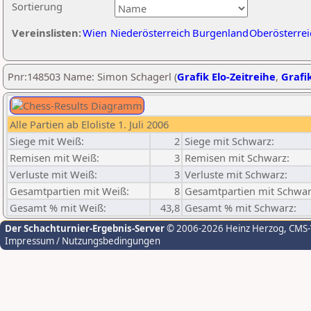
Sortierung
Vereinslisten:
Wien
Niederösterreich
Burgenland
Oberösterrei
Pnr:148503 Name: Simon Schagerl (
Grafik Elo-Zeitreihe
,
Grafik
Alle Partien ab Eloliste 1. Juli 2006
Siege mit Weiß:
2
Siege mit Schwarz:
Remisen mit Weiß:
3
Remisen mit Schwarz:
Verluste mit Weiß:
3
Verluste mit Schwarz:
Gesamtpartien mit Weiß:
8
Gesamtpartien mit Schwar
Gesamt % mit Weiß:
43,8
Gesamt % mit Schwarz:
Der Schachturnier-Ergebnis-Server
© 2006-2026 Heinz Herzog
, CMS
Impressum / Nutzungsbedingungen