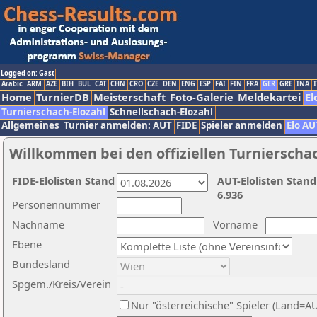
Logged on: Gast
Arabic
ARM
AZE
BIH
BUL
CAT
CHN
CRO
CZE
DEN
ENG
ESP
FAI
FIN
FRA
GER
GRE
INA
I
Home
TurnierDB
Meisterschaft
Foto-Galerie
Meldekartei
El
Turnierschach-Elozahl
Schnellschach-Elozahl
Allgemeines
Turnier anmelden: AUT
FIDE
Spieler anmelden
Elo AU
Willkommen bei den offiziellen Turnierscha
FIDE-Elolisten Stand
AUT-Elolisten Stand
6.936
Personennummer
Nachname
Vorname
Ebene
Bundesland
Spgem./Kreis/Verein
Nur "österreichische" Spieler (Land=A