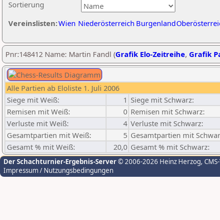
Sortierung
Vereinslisten:
Wien
Niederösterreich
Burgenland
Oberösterrei
Pnr:148412 Name: Martin Fandl (
Grafik Elo-Zeitreihe
,
Grafik Pa
Alle Partien ab Eloliste 1. Juli 2006
Siege mit Weiß:
1
Siege mit Schwarz:
Remisen mit Weiß:
0
Remisen mit Schwarz:
Verluste mit Weiß:
4
Verluste mit Schwarz:
Gesamtpartien mit Weiß:
5
Gesamtpartien mit Schwar
Gesamt % mit Weiß:
20,0
Gesamt % mit Schwarz:
Der Schachturnier-Ergebnis-Server
© 2006-2026 Heinz Herzog
, CMS
Impressum / Nutzungsbedingungen