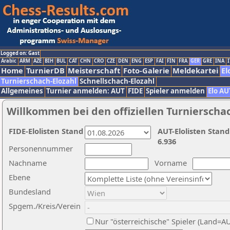
Logged on: Gast
Arabic
ARM
AZE
BIH
BUL
CAT
CHN
CRO
CZE
DEN
ENG
ESP
FAI
FIN
FRA
GER
GRE
INA
I
Home
TurnierDB
Meisterschaft
Foto-Galerie
Meldekartei
El
Turnierschach-Elozahl
Schnellschach-Elozahl
Allgemeines
Turnier anmelden: AUT
FIDE
Spieler anmelden
Elo AU
Willkommen bei den offiziellen Turnierscha
FIDE-Elolisten Stand
AUT-Elolisten Stand
6.936
Personennummer
Nachname
Vorname
Ebene
Bundesland
Spgem./Kreis/Verein
Nur "österreichische" Spieler (Land=A