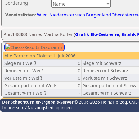
Sortierung
Vereinslisten:
Wien
Niederösterreich
Burgenland
Oberösterrei
Pnr:148388 Name: Martha Köfler (
Grafik Elo-Zeitreihe
,
Grafik P
Alle Partien ab Eloliste 1. Juli 2006
Siege mit Weiß:
0
Siege mit Schwarz:
Remisen mit Weiß:
0
Remisen mit Schwarz:
Verluste mit Weiß:
0
Verluste mit Schwarz:
Gesamtpartien mit Weiß:
0
Gesamtpartien mit Schwar
Gesamt % mit Weiß:
-
Gesamt % mit Schwarz:
Der Schachturnier-Ergebnis-Server
© 2006-2026 Heinz Herzog
, CMS
Impressum / Nutzungsbedingungen