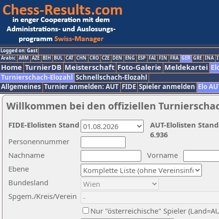
Logged on: Gast
Arabic
ARM
AZE
BIH
BUL
CAT
CHN
CRO
CZE
DEN
ENG
ESP
FAI
FIN
FRA
GER
GRE
INA
I
Home
TurnierDB
Meisterschaft
Foto-Galerie
Meldekartei
El
Turnierschach-Elozahl
Schnellschach-Elozahl
Allgemeines
Turnier anmelden: AUT
FIDE
Spieler anmelden
Elo AU
Willkommen bei den offiziellen Turnierscha
FIDE-Elolisten Stand
AUT-Elolisten Stand
6.936
Personennummer
Nachname
Vorname
Ebene
Bundesland
Spgem./Kreis/Verein
Nur "österreichische" Spieler (Land=A