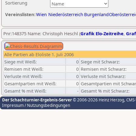
Sortierung
Vereinslisten:
Wien
Niederösterreich
Burgenland
Oberösterrei
Pnr:148375 Name: Christoph Heschl (
Grafik Elo-Zeitreihe
,
Graf
Alle Partien ab Eloliste 1. Juli 2006
Siege mit Weiß:
0
Siege mit Schwarz:
Remisen mit Weiß:
0
Remisen mit Schwarz:
Verluste mit Weiß:
0
Verluste mit Schwarz:
Gesamtpartien mit Weiß:
0
Gesamtpartien mit Schwar
Gesamt % mit Weiß:
-
Gesamt % mit Schwarz:
Der Schachturnier-Ergebnis-Server
© 2006-2026 Heinz Herzog
, CMS
Impressum / Nutzungsbedingungen