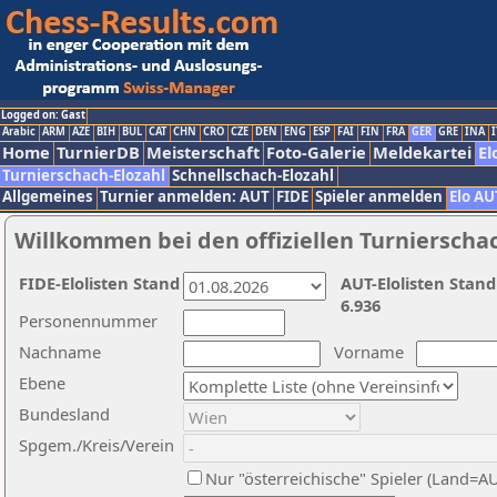
Logged on: Gast
Arabic
ARM
AZE
BIH
BUL
CAT
CHN
CRO
CZE
DEN
ENG
ESP
FAI
FIN
FRA
GER
GRE
INA
I
Home
TurnierDB
Meisterschaft
Foto-Galerie
Meldekartei
El
Turnierschach-Elozahl
Schnellschach-Elozahl
Allgemeines
Turnier anmelden: AUT
FIDE
Spieler anmelden
Elo AU
Willkommen bei den offiziellen Turnierscha
FIDE-Elolisten Stand
AUT-Elolisten Stand
6.936
Personennummer
Nachname
Vorname
Ebene
Bundesland
Spgem./Kreis/Verein
Nur "österreichische" Spieler (Land=A