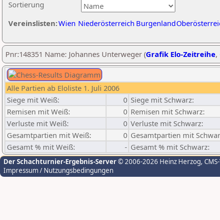
Sortierung
Vereinslisten:
Wien
Niederösterreich
Burgenland
Oberösterrei
Pnr:148351 Name: Johannes Unterweger (
Grafik Elo-Zeitreihe
,
Alle Partien ab Eloliste 1. Juli 2006
Siege mit Weiß:
0
Siege mit Schwarz:
Remisen mit Weiß:
0
Remisen mit Schwarz:
Verluste mit Weiß:
0
Verluste mit Schwarz:
Gesamtpartien mit Weiß:
0
Gesamtpartien mit Schwar
Gesamt % mit Weiß:
-
Gesamt % mit Schwarz:
Der Schachturnier-Ergebnis-Server
© 2006-2026 Heinz Herzog
, CMS
Impressum / Nutzungsbedingungen