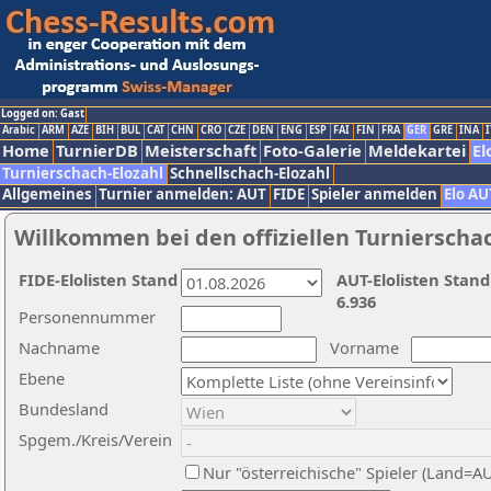
Logged on: Gast
Arabic
ARM
AZE
BIH
BUL
CAT
CHN
CRO
CZE
DEN
ENG
ESP
FAI
FIN
FRA
GER
GRE
INA
I
Home
TurnierDB
Meisterschaft
Foto-Galerie
Meldekartei
El
Turnierschach-Elozahl
Schnellschach-Elozahl
Allgemeines
Turnier anmelden: AUT
FIDE
Spieler anmelden
Elo AU
Willkommen bei den offiziellen Turnierscha
FIDE-Elolisten Stand
AUT-Elolisten Stand
6.936
Personennummer
Nachname
Vorname
Ebene
Bundesland
Spgem./Kreis/Verein
Nur "österreichische" Spieler (Land=A