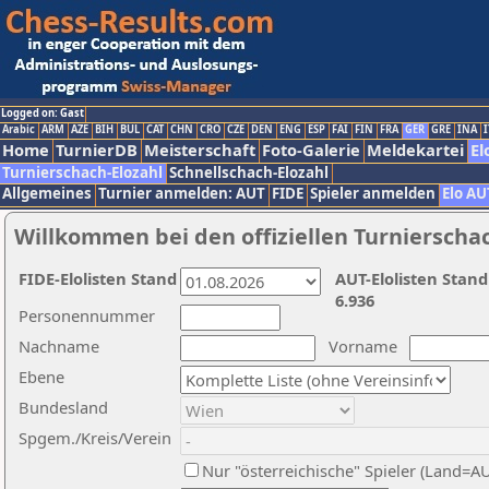
Logged on: Gast
Arabic
ARM
AZE
BIH
BUL
CAT
CHN
CRO
CZE
DEN
ENG
ESP
FAI
FIN
FRA
GER
GRE
INA
I
Home
TurnierDB
Meisterschaft
Foto-Galerie
Meldekartei
El
Turnierschach-Elozahl
Schnellschach-Elozahl
Allgemeines
Turnier anmelden: AUT
FIDE
Spieler anmelden
Elo AU
Willkommen bei den offiziellen Turnierscha
FIDE-Elolisten Stand
AUT-Elolisten Stand
6.936
Personennummer
Nachname
Vorname
Ebene
Bundesland
Spgem./Kreis/Verein
Nur "österreichische" Spieler (Land=A