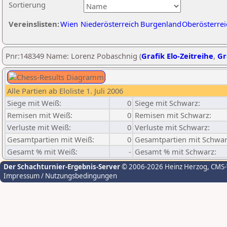
Sortierung
Vereinslisten:
Wien
Niederösterreich
Burgenland
Oberösterrei
Pnr:148349 Name: Lorenz Pobaschnig (
Grafik Elo-Zeitreihe
,
Gr
Alle Partien ab Eloliste 1. Juli 2006
Siege mit Weiß:
0
Siege mit Schwarz:
Remisen mit Weiß:
0
Remisen mit Schwarz:
Verluste mit Weiß:
0
Verluste mit Schwarz:
Gesamtpartien mit Weiß:
0
Gesamtpartien mit Schwar
Gesamt % mit Weiß:
-
Gesamt % mit Schwarz:
Der Schachturnier-Ergebnis-Server
© 2006-2026 Heinz Herzog
, CMS
Impressum / Nutzungsbedingungen