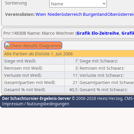
Sortierung
Vereinslisten:
Wien
Niederösterreich
Burgenland
Oberösterrei
Pnr:148308 Name: Marco Wechner (
Grafik Elo-Zeitreihe
,
Grafik
Alle Partien ab Eloliste 1. Juli 2006
Siege mit Weiß:
7
Siege mit Schwarz:
Remisen mit Weiß:
3
Remisen mit Schwarz:
Verluste mit Weiß:
11
Verluste mit Schwarz:
Gesamtpartien mit Weiß:
21
Gesamtpartien mit Schwar
Gesamt % mit Weiß:
40,5
Gesamt % mit Schwarz:
Der Schachturnier-Ergebnis-Server
© 2006-2026 Heinz Herzog
, CMS
Impressum / Nutzungsbedingungen