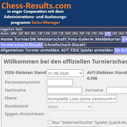
Logged on: Gast
Arabic
ARM
AZE
BIH
BUL
CAT
CHN
CRO
CZE
DEN
ENG
ESP
FAI
FIN
FRA
GER
GRE
INA
I
Home
TurnierDB
Meisterschaft
Foto-Galerie
Meldekartei
El
Turnierschach-Elozahl
Schnellschach-Elozahl
Allgemeines
Turnier anmelden: AUT
FIDE
Spieler anmelden
Elo AU
Willkommen bei den offiziellen Turnierscha
FIDE-Elolisten Stand
AUT-Elolisten Stand
6.936
Personennummer
Nachname
Vorname
Ebene
Bundesland
Spgem./Kreis/Verein
Nur "österreichische" Spieler (Land=A