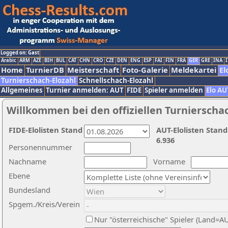
Logged on: Gast
Arabic
ARM
AZE
BIH
BUL
CAT
CHN
CRO
CZE
DEN
ENG
ESP
FAI
FIN
FRA
GER
GRE
INA
I
Home
TurnierDB
Meisterschaft
Foto-Galerie
Meldekartei
El
Turnierschach-Elozahl
Schnellschach-Elozahl
Allgemeines
Turnier anmelden: AUT
FIDE
Spieler anmelden
Elo AU
Willkommen bei den offiziellen Turnierscha
FIDE-Elolisten Stand
AUT-Elolisten Stand
6.936
Personennummer
Nachname
Vorname
Ebene
Bundesland
Spgem./Kreis/Verein
Nur "österreichische" Spieler (Land=A