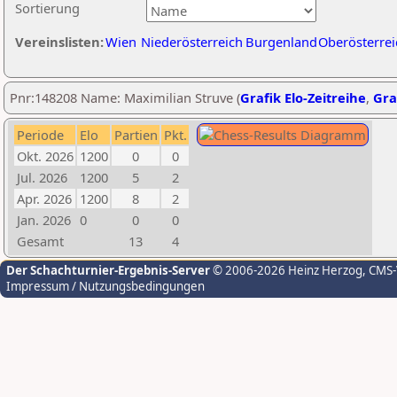
Sortierung
Vereinslisten:
Wien
Niederösterreich
Burgenland
Oberösterrei
Pnr:148208 Name: Maximilian Struve (
Grafik Elo-Zeitreihe
,
Gra
Periode
Elo
Partien
Pkt.
Okt. 2026
1200
0
0
Jul. 2026
1200
5
2
Apr. 2026
1200
8
2
Jan. 2026
0
0
0
Gesamt
13
4
Der Schachturnier-Ergebnis-Server
© 2006-2026 Heinz Herzog
, CMS
Impressum / Nutzungsbedingungen