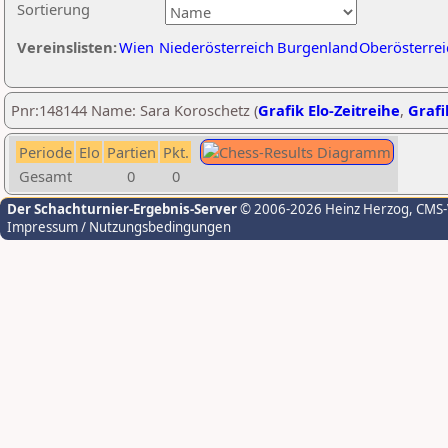
Sortierung
Vereinslisten:
Wien
Niederösterreich
Burgenland
Oberösterrei
Pnr:148144 Name: Sara Koroschetz (
Grafik Elo-Zeitreihe
,
Grafi
Periode
Elo
Partien
Pkt.
Gesamt
0
0
Der Schachturnier-Ergebnis-Server
© 2006-2026 Heinz Herzog
, CMS
Impressum / Nutzungsbedingungen