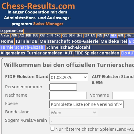
Logged on: Gast
Arabic
ARM
AZE
BIH
BUL
CAT
CHN
CRO
CZE
DEN
ENG
ESP
FAI
FIN
FRA
GER
GRE
INA
I
Home
TurnierDB
Meisterschaft
Foto-Galerie
Meldekartei
El
Turnierschach-Elozahl
Schnellschach-Elozahl
Allgemeines
Turnier anmelden: AUT
FIDE
Spieler anmelden
Elo AU
Willkommen bei den offiziellen Turnierscha
FIDE-Elolisten Stand
AUT-Elolisten Stand
6.936
Personennummer
Nachname
Vorname
Ebene
Bundesland
Spgem./Kreis/Verein
Nur "österreichische" Spieler (Land=A