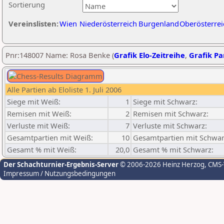
Sortierung
Vereinslisten:
Wien
Niederösterreich
Burgenland
Oberösterrei
Pnr:148007 Name: Rosa Benke (
Grafik Elo-Zeitreihe
,
Grafik Par
Alle Partien ab Eloliste 1. Juli 2006
Siege mit Weiß:
1
Siege mit Schwarz:
Remisen mit Weiß:
2
Remisen mit Schwarz:
Verluste mit Weiß:
7
Verluste mit Schwarz:
Gesamtpartien mit Weiß:
10
Gesamtpartien mit Schwar
Gesamt % mit Weiß:
20,0
Gesamt % mit Schwarz:
Der Schachturnier-Ergebnis-Server
© 2006-2026 Heinz Herzog
, CMS
Impressum / Nutzungsbedingungen