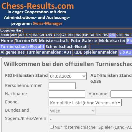
Logged on: Gast
Arabic
ARM
AZE
BIH
BUL
CAT
CHN
CRO
CZE
DEN
ENG
ESP
FAI
FIN
FRA
GER
GRE
INA
I
Home
TurnierDB
Meisterschaft
Foto-Galerie
Meldekartei
El
Turnierschach-Elozahl
Schnellschach-Elozahl
Allgemeines
Turnier anmelden: AUT
FIDE
Spieler anmelden
Elo AU
Willkommen bei den offiziellen Turnierscha
FIDE-Elolisten Stand
AUT-Elolisten Stand
6.936
Personennummer
Nachname
Vorname
Ebene
Bundesland
Spgem./Kreis/Verein
Nur "österreichische" Spieler (Land=A