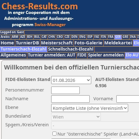
Logged on: Gast
Arabic
ARM
AZE
BIH
BUL
CAT
CHN
CRO
CZE
DEN
ENG
ESP
FAI
FIN
FRA
GER
GRE
INA
I
Home
TurnierDB
Meisterschaft
Foto-Galerie
Meldekartei
El
Turnierschach-Elozahl
Schnellschach-Elozahl
Allgemeines
Turnier anmelden: AUT
FIDE
Spieler anmelden
Elo AU
Willkommen bei den offiziellen Turnierscha
FIDE-Elolisten Stand
AUT-Elolisten Stand
6.936
Personennummer
Nachname
Vorname
Ebene
Bundesland
Spgem./Kreis/Verein
Nur "österreichische" Spieler (Land=A