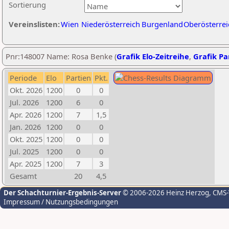
Sortierung
Vereinslisten:
Wien
Niederösterreich
Burgenland
Oberösterrei
Pnr:148007 Name: Rosa Benke (
Grafik Elo-Zeitreihe
,
Grafik Par
Periode
Elo
Partien
Pkt.
Okt. 2026
1200
0
0
Jul. 2026
1200
6
0
Apr. 2026
1200
7
1,5
Jan. 2026
1200
0
0
Okt. 2025
1200
0
0
Jul. 2025
1200
0
0
Apr. 2025
1200
7
3
Gesamt
20
4,5
Der Schachturnier-Ergebnis-Server
© 2006-2026 Heinz Herzog
, CMS
Impressum / Nutzungsbedingungen