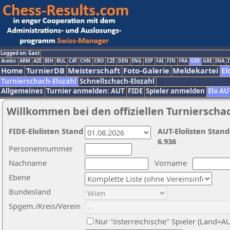
Logged on: Gast
Arabic
ARM
AZE
BIH
BUL
CAT
CHN
CRO
CZE
DEN
ENG
ESP
FAI
FIN
FRA
GER
GRE
INA
I
Home
TurnierDB
Meisterschaft
Foto-Galerie
Meldekartei
El
Turnierschach-Elozahl
Schnellschach-Elozahl
Allgemeines
Turnier anmelden: AUT
FIDE
Spieler anmelden
Elo AU
Willkommen bei den offiziellen Turnierscha
FIDE-Elolisten Stand
AUT-Elolisten Stand
6.936
Personennummer
Nachname
Vorname
Ebene
Bundesland
Spgem./Kreis/Verein
Nur "österreichische" Spieler (Land=A