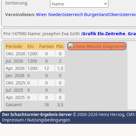
Sortierung
Vereinslisten:
Wien
Niederösterreich
Burgenland
Oberösterrei
Pnr:147990 Name: Josephin Eva Szith (
Grafik Elo-Zeitreihe
,
Gra
Periode
Elo
Partien
Pkt.
Okt. 2026
1200
0
0
Jul. 2026
1200
6
2
Apr. 2026
1200
12
1,5
Jan. 2026
0
0
0
Okt. 2025
0
0
0
Jul. 2025
0
0
0
Apr. 2025
0
0
0
Gesamt
18
3,5
Der Schachturnier-Ergebnis-Server
© 2006-2026 Heinz Herzog
, CMS
Impressum / Nutzungsbedingungen