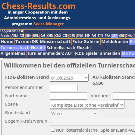
Logged on: Gast
Arabic
ARM
AZE
BIH
BUL
CAT
CHN
CRO
CZE
DEN
ENG
ESP
FAI
FIN
FRA
GER
GRE
INA
I
Home
TurnierDB
Meisterschaft
Foto-Galerie
Meldekartei
El
Turnierschach-Elozahl
Schnellschach-Elozahl
Allgemeines
Turnier anmelden: AUT
FIDE
Spieler anmelden
Elo AU
Willkommen bei den offiziellen Turnierscha
FIDE-Elolisten Stand
AUT-Elolisten Stand
6.936
Personennummer
Nachname
Vorname
Ebene
Bundesland
Spgem./Kreis/Verein
Nur "österreichische" Spieler (Land=A