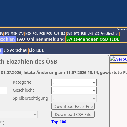
Servert
TA
JPN
MKD
LTU
NED
POL
POR
ROU
RUS
SRB
SVK
SWE
TUR
UKR
VIE
FontSize:11pt
ozahlen
FAQ
Onlineanmeldung
Swiss-Manager
ÖSB
FIDE
T
Elo Vorschau
Elo FIDE
ch-Elozahlen des ÖSB
 01.07.2026, letzte Änderung am 11.07.2026 13:14, gewertete P
Kategorie
Geschlecht
Spielberechtigung
Top 100
UT)