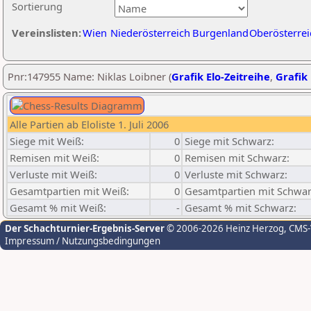
Sortierung
Vereinslisten:
Wien
Niederösterreich
Burgenland
Oberösterrei
Pnr:147955 Name: Niklas Loibner (
Grafik Elo-Zeitreihe
,
Grafik 
Alle Partien ab Eloliste 1. Juli 2006
Siege mit Weiß:
0
Siege mit Schwarz:
Remisen mit Weiß:
0
Remisen mit Schwarz:
Verluste mit Weiß:
0
Verluste mit Schwarz:
Gesamtpartien mit Weiß:
0
Gesamtpartien mit Schwar
Gesamt % mit Weiß:
-
Gesamt % mit Schwarz:
Der Schachturnier-Ergebnis-Server
© 2006-2026 Heinz Herzog
, CMS
Impressum / Nutzungsbedingungen