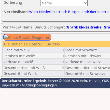
Sortierung
Vereinslisten:
Wien
Niederösterreich
Burgenland
Oberösterrei
Pnr:147694 Name: Danuta Schöngart (
Grafik Elo-Zeitreihe
,
Gra
Alle Partien ab Eloliste 1. Juli 2006
Siege mit Weiß:
0
Siege mit Schwarz:
Remisen mit Weiß:
0
Remisen mit Schwarz:
Verluste mit Weiß:
0
Verluste mit Schwarz:
Gesamtpartien mit Weiß:
0
Gesamtpartien mit Schwar
Gesamt % mit Weiß:
-
Gesamt % mit Schwarz:
Der Schachturnier-Ergebnis-Server
© 2006-2026 Heinz Herzog
, CMS
Impressum / Nutzungsbedingungen