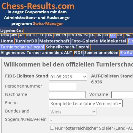
Logged on: Gast
Arabic
ARM
AZE
BIH
BUL
CAT
CHN
CRO
CZE
DEN
ENG
ESP
FAI
FIN
FRA
GER
GRE
INA
I
Home
TurnierDB
Meisterschaft
Foto-Galerie
Meldekartei
El
Turnierschach-Elozahl
Schnellschach-Elozahl
Allgemeines
Turnier anmelden: AUT
FIDE
Spieler anmelden
Elo AU
Willkommen bei den offiziellen Turnierscha
FIDE-Elolisten Stand
AUT-Elolisten Stand
6.936
Personennummer
Nachname
Vorname
Ebene
Bundesland
Spgem./Kreis/Verein
Nur "österreichische" Spieler (Land=A