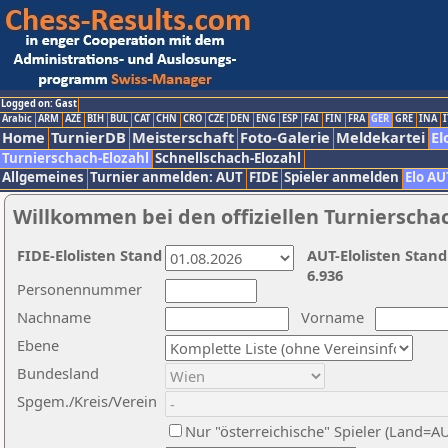
Logged on: Gast
Arabic
ARM
AZE
BIH
BUL
CAT
CHN
CRO
CZE
DEN
ENG
ESP
FAI
FIN
FRA
GER
GRE
INA
I
Home
TurnierDB
Meisterschaft
Foto-Galerie
Meldekartei
El
Turnierschach-Elozahl
Schnellschach-Elozahl
Allgemeines
Turnier anmelden: AUT
FIDE
Spieler anmelden
Elo AU
Willkommen bei den offiziellen Turnierscha
FIDE-Elolisten Stand
AUT-Elolisten Stand
6.936
Personennummer
Nachname
Vorname
Ebene
Bundesland
Spgem./Kreis/Verein
Nur "österreichische" Spieler (Land=A