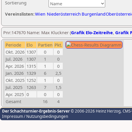
Sortierung
Vereinslisten:
Wien
Niederösterreich
Burgenland
Oberösterrei
Pnr:147670 Name: Max Kluckner (
Grafik Elo-Zeitreihe
,
Grafik P
Periode
Elo
Partien
Pkt.
Okt. 2026
1307
0
0
Jul. 2026
1307
1
0
Apr. 2026
1315
1
0
Jan. 2026
1329
6
2,5
Okt. 2025
1252
1
0
Jul. 2025
1263
7
1,5
Apr. 2025
0
0
0
Gesamt
16
4
Der Schachturnier-Ergebnis-Server
© 2006-2026 Heinz Herzog
, CMS
Impressum / Nutzungsbedingungen