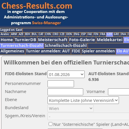
Logged on: Gast
Arabic
ARM
AZE
BIH
BUL
CAT
CHN
CRO
CZE
DEN
ENG
ESP
FAI
FIN
FRA
GER
GRE
INA
I
Home
TurnierDB
Meisterschaft
Foto-Galerie
Meldekartei
El
Turnierschach-Elozahl
Schnellschach-Elozahl
Allgemeines
Turnier anmelden: AUT
FIDE
Spieler anmelden
Elo AU
Willkommen bei den offiziellen Turnierscha
FIDE-Elolisten Stand
AUT-Elolisten Stand
6.936
Personennummer
Nachname
Vorname
Ebene
Bundesland
Spgem./Kreis/Verein
Nur "österreichische" Spieler (Land=A