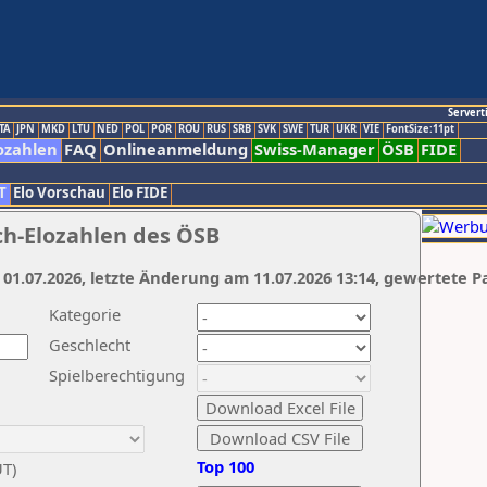
Servert
TA
JPN
MKD
LTU
NED
POL
POR
ROU
RUS
SRB
SVK
SWE
TUR
UKR
VIE
FontSize:11pt
ozahlen
FAQ
Onlineanmeldung
Swiss-Manager
ÖSB
FIDE
T
Elo Vorschau
Elo FIDE
ch-Elozahlen des ÖSB
 01.07.2026, letzte Änderung am 11.07.2026 13:14, gewertete P
Kategorie
Geschlecht
Spielberechtigung
Top 100
UT)