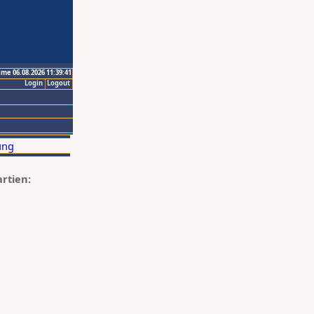
ime 06.08.2026 11:39:41
Login
Logout
artien: