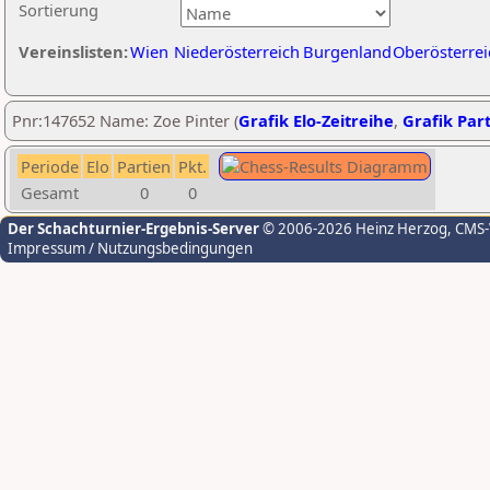
Sortierung
Vereinslisten:
Wien
Niederösterreich
Burgenland
Oberösterrei
Pnr:147652 Name: Zoe Pinter (
Grafik Elo-Zeitreihe
,
Grafik Part
Periode
Elo
Partien
Pkt.
Gesamt
0
0
Der Schachturnier-Ergebnis-Server
© 2006-2026 Heinz Herzog
, CMS
Impressum / Nutzungsbedingungen