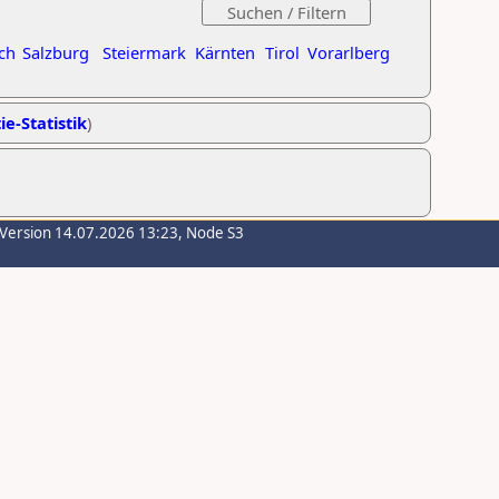
ch
Salzburg
Steiermark
Kärnten
Tirol
Vorarlberg
ie-Statistik
)
-Version 14.07.2026 13:23, Node S3