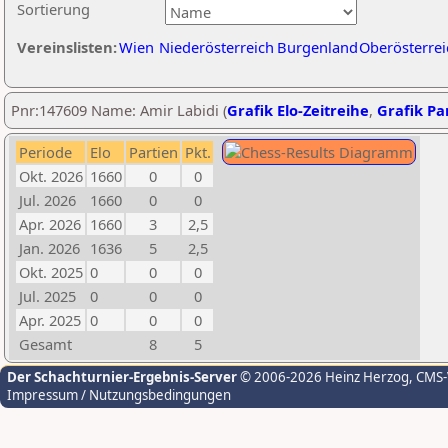
Sortierung
Vereinslisten:
Wien
Niederösterreich
Burgenland
Oberösterrei
Pnr:147609 Name: Amir Labidi (
Grafik Elo-Zeitreihe
,
Grafik Par
Periode
Elo
Partien
Pkt.
Okt. 2026
1660
0
0
Jul. 2026
1660
0
0
Apr. 2026
1660
3
2,5
Jan. 2026
1636
5
2,5
Okt. 2025
0
0
0
Jul. 2025
0
0
0
Apr. 2025
0
0
0
Gesamt
8
5
Der Schachturnier-Ergebnis-Server
© 2006-2026 Heinz Herzog
, CMS
Impressum / Nutzungsbedingungen