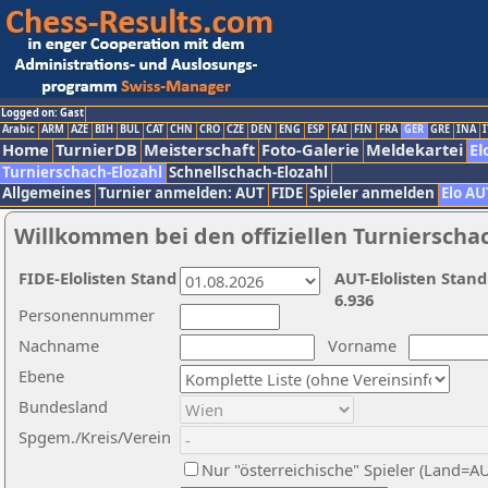
Logged on: Gast
Arabic
ARM
AZE
BIH
BUL
CAT
CHN
CRO
CZE
DEN
ENG
ESP
FAI
FIN
FRA
GER
GRE
INA
I
Home
TurnierDB
Meisterschaft
Foto-Galerie
Meldekartei
El
Turnierschach-Elozahl
Schnellschach-Elozahl
Allgemeines
Turnier anmelden: AUT
FIDE
Spieler anmelden
Elo AU
Willkommen bei den offiziellen Turnierscha
FIDE-Elolisten Stand
AUT-Elolisten Stand
6.936
Personennummer
Nachname
Vorname
Ebene
Bundesland
Spgem./Kreis/Verein
Nur "österreichische" Spieler (Land=A