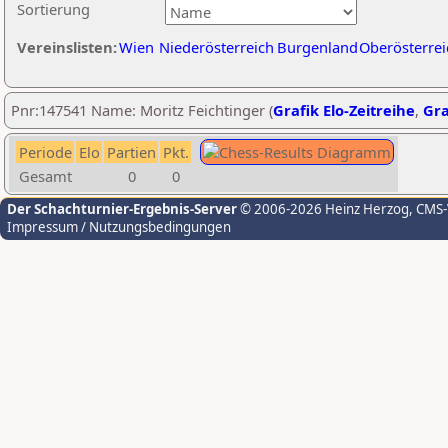
Sortierung
Vereinslisten:
Wien
Niederösterreich
Burgenland
Oberösterrei
Pnr:147541 Name: Moritz Feichtinger (
Grafik Elo-Zeitreihe
,
Gra
Periode
Elo
Partien
Pkt.
Gesamt
0
0
Der Schachturnier-Ergebnis-Server
© 2006-2026 Heinz Herzog
, CMS
Impressum / Nutzungsbedingungen