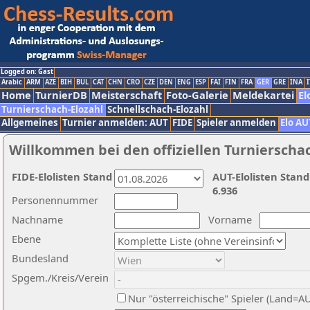
Logged on: Gast
Arabic
ARM
AZE
BIH
BUL
CAT
CHN
CRO
CZE
DEN
ENG
ESP
FAI
FIN
FRA
GER
GRE
INA
I
Home
TurnierDB
Meisterschaft
Foto-Galerie
Meldekartei
El
Turnierschach-Elozahl
Schnellschach-Elozahl
Allgemeines
Turnier anmelden: AUT
FIDE
Spieler anmelden
Elo AU
Willkommen bei den offiziellen Turnierscha
FIDE-Elolisten Stand
AUT-Elolisten Stand
6.936
Personennummer
Nachname
Vorname
Ebene
Bundesland
Spgem./Kreis/Verein
Nur "österreichische" Spieler (Land=A