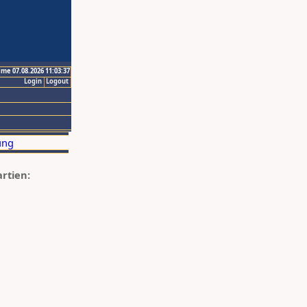
ime 07.08.2026 11:03:37
Login
Logout
artien: