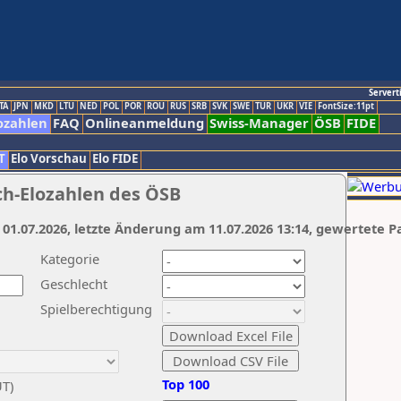
Servert
TA
JPN
MKD
LTU
NED
POL
POR
ROU
RUS
SRB
SVK
SWE
TUR
UKR
VIE
FontSize:11pt
ozahlen
FAQ
Onlineanmeldung
Swiss-Manager
ÖSB
FIDE
T
Elo Vorschau
Elo FIDE
ch-Elozahlen des ÖSB
 01.07.2026, letzte Änderung am 11.07.2026 13:14, gewertete P
Kategorie
Geschlecht
Spielberechtigung
Top 100
UT)