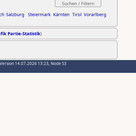
ch
Salzburg
Steiermark
Kärnten
Tirol
Vorarlberg
fik Partie-Statistik
)
-Version 14.07.2026 13:23, Node S3