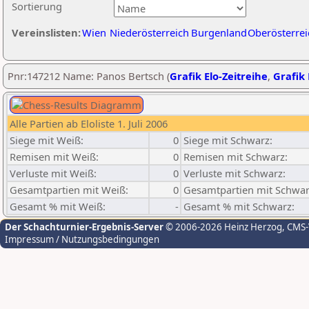
Sortierung
Vereinslisten:
Wien
Niederösterreich
Burgenland
Oberösterrei
Pnr:147212 Name: Panos Bertsch (
Grafik Elo-Zeitreihe
,
Grafik 
Alle Partien ab Eloliste 1. Juli 2006
Siege mit Weiß:
0
Siege mit Schwarz:
Remisen mit Weiß:
0
Remisen mit Schwarz:
Verluste mit Weiß:
0
Verluste mit Schwarz:
Gesamtpartien mit Weiß:
0
Gesamtpartien mit Schwar
Gesamt % mit Weiß:
-
Gesamt % mit Schwarz:
Der Schachturnier-Ergebnis-Server
© 2006-2026 Heinz Herzog
, CMS
Impressum / Nutzungsbedingungen