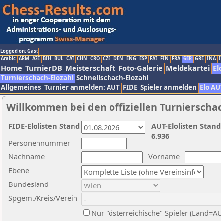
Logged on: Gast
Arabic
ARM
AZE
BIH
BUL
CAT
CHN
CRO
CZE
DEN
ENG
ESP
FAI
FIN
FRA
GER
GRE
INA
I
Home
TurnierDB
Meisterschaft
Foto-Galerie
Meldekartei
El
Turnierschach-Elozahl
Schnellschach-Elozahl
Allgemeines
Turnier anmelden: AUT
FIDE
Spieler anmelden
Elo AU
Willkommen bei den offiziellen Turnierscha
FIDE-Elolisten Stand
AUT-Elolisten Stand
6.936
Personennummer
Nachname
Vorname
Ebene
Bundesland
Spgem./Kreis/Verein
Nur "österreichische" Spieler (Land=A