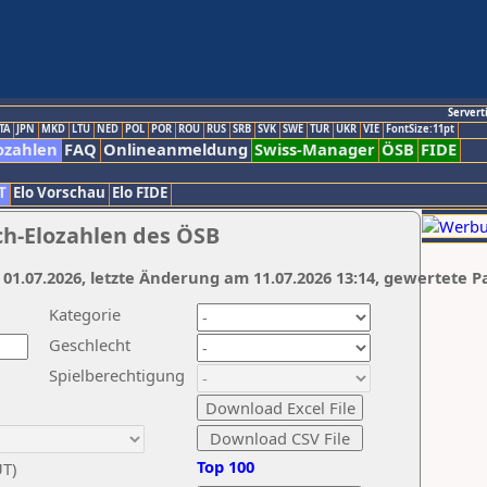
Servert
TA
JPN
MKD
LTU
NED
POL
POR
ROU
RUS
SRB
SVK
SWE
TUR
UKR
VIE
FontSize:11pt
ozahlen
FAQ
Onlineanmeldung
Swiss-Manager
ÖSB
FIDE
T
Elo Vorschau
Elo FIDE
ch-Elozahlen des ÖSB
 01.07.2026, letzte Änderung am 11.07.2026 13:14, gewertete P
Kategorie
Geschlecht
Spielberechtigung
Top 100
UT)