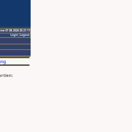
ime 07.08.2026 20:21:11
Login
Logout
artien: