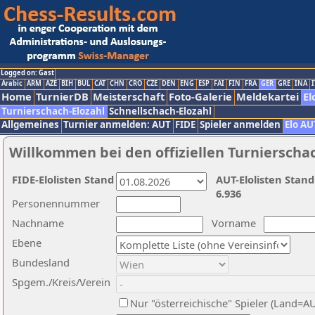
Logged on: Gast
Arabic
ARM
AZE
BIH
BUL
CAT
CHN
CRO
CZE
DEN
ENG
ESP
FAI
FIN
FRA
GER
GRE
INA
I
Home
TurnierDB
Meisterschaft
Foto-Galerie
Meldekartei
El
Turnierschach-Elozahl
Schnellschach-Elozahl
Allgemeines
Turnier anmelden: AUT
FIDE
Spieler anmelden
Elo AU
Willkommen bei den offiziellen Turnierscha
FIDE-Elolisten Stand
AUT-Elolisten Stand
6.936
Personennummer
Nachname
Vorname
Ebene
Bundesland
Spgem./Kreis/Verein
Nur "österreichische" Spieler (Land=A