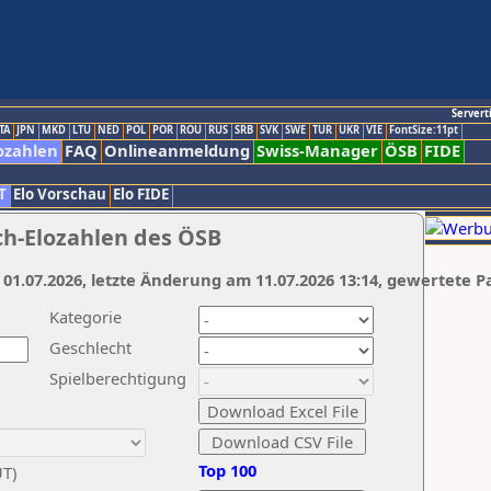
Servert
TA
JPN
MKD
LTU
NED
POL
POR
ROU
RUS
SRB
SVK
SWE
TUR
UKR
VIE
FontSize:11pt
ozahlen
FAQ
Onlineanmeldung
Swiss-Manager
ÖSB
FIDE
T
Elo Vorschau
Elo FIDE
ch-Elozahlen des ÖSB
 01.07.2026, letzte Änderung am 11.07.2026 13:14, gewertete P
Kategorie
Geschlecht
Spielberechtigung
Top 100
UT)