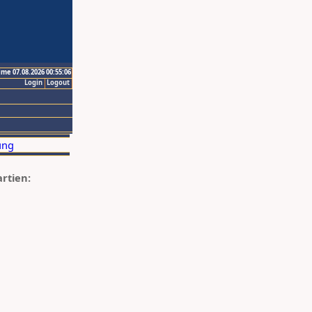
ime 07.08.2026 00:55:06
Login
Logout
artien: