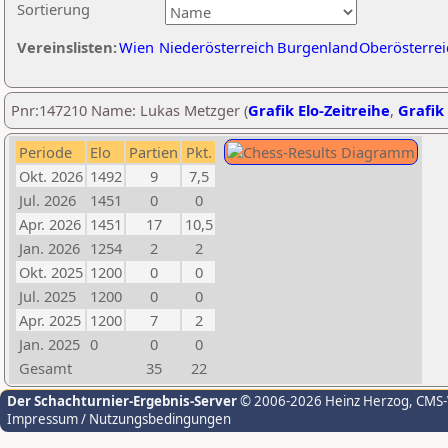
Sortierung
Vereinslisten:
Wien
Niederösterreich
Burgenland
Oberösterrei
Pnr:147210 Name: Lukas Metzger (
Grafik Elo-Zeitreihe
,
Grafik 
Periode
Elo
Partien
Pkt.
Okt. 2026
1492
9
7,5
Jul. 2026
1451
0
0
Apr. 2026
1451
17
10,5
Jan. 2026
1254
2
2
Okt. 2025
1200
0
0
Jul. 2025
1200
0
0
Apr. 2025
1200
7
2
Jan. 2025
0
0
0
Gesamt
35
22
Der Schachturnier-Ergebnis-Server
© 2006-2026 Heinz Herzog
, CMS
Impressum / Nutzungsbedingungen