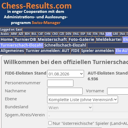
Logged on: Gast
Arabic
ARM
AZE
BIH
BUL
CAT
CHN
CRO
CZE
DEN
ENG
ESP
FAI
FIN
FRA
GER
GRE
INA
I
Home
TurnierDB
Meisterschaft
Foto-Galerie
Meldekartei
El
Turnierschach-Elozahl
Schnellschach-Elozahl
Allgemeines
Turnier anmelden: AUT
FIDE
Spieler anmelden
Elo AU
Willkommen bei den offiziellen Turnierscha
FIDE-Elolisten Stand
AUT-Elolisten Stand
6.936
Personennummer
Nachname
Vorname
Ebene
Bundesland
Spgem./Kreis/Verein
Nur "österreichische" Spieler (Land=A