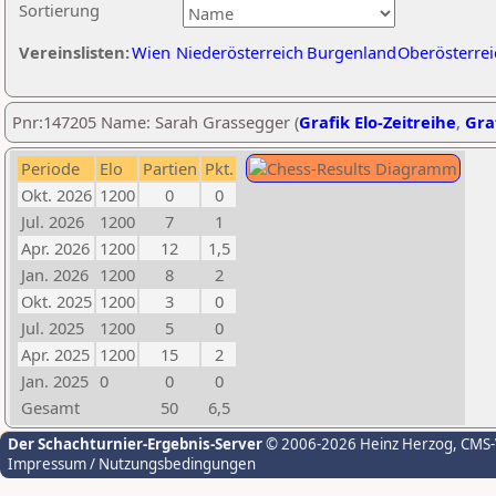
Sortierung
Vereinslisten:
Wien
Niederösterreich
Burgenland
Oberösterrei
Pnr:147205 Name: Sarah Grassegger (
Grafik Elo-Zeitreihe
,
Graf
Periode
Elo
Partien
Pkt.
Okt. 2026
1200
0
0
Jul. 2026
1200
7
1
Apr. 2026
1200
12
1,5
Jan. 2026
1200
8
2
Okt. 2025
1200
3
0
Jul. 2025
1200
5
0
Apr. 2025
1200
15
2
Jan. 2025
0
0
0
Gesamt
50
6,5
Der Schachturnier-Ergebnis-Server
© 2006-2026 Heinz Herzog
, CMS
Impressum / Nutzungsbedingungen