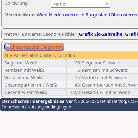
Sortierung
Vereinslisten:
Wien
Niederösterreich
Burgenland
Oberösterrei
Pnr:147189 Name: Leonore Pichler (
Grafik Elo-Zeitreihe
,
Grafik
Alle Partien ab Eloliste 1. Juli 2006
Siege mit Weiß:
26
Siege mit Schwarz:
Remisen mit Weiß:
2
Remisen mit Schwarz:
Verluste mit Weiß:
15
Verluste mit Schwarz:
Gesamtpartien mit Weiß:
43
Gesamtpartien mit Schwar
Gesamt % mit Weiß:
62,8
Gesamt % mit Schwarz:
Der Schachturnier-Ergebnis-Server
© 2006-2026 Heinz Herzog
, CMS
Impressum / Nutzungsbedingungen