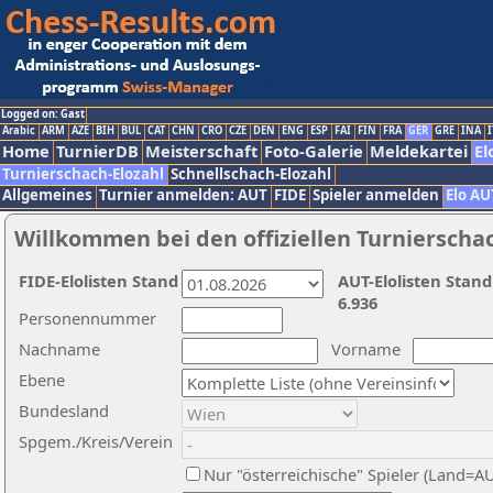
Logged on: Gast
Arabic
ARM
AZE
BIH
BUL
CAT
CHN
CRO
CZE
DEN
ENG
ESP
FAI
FIN
FRA
GER
GRE
INA
I
Home
TurnierDB
Meisterschaft
Foto-Galerie
Meldekartei
El
Turnierschach-Elozahl
Schnellschach-Elozahl
Allgemeines
Turnier anmelden: AUT
FIDE
Spieler anmelden
Elo AU
Willkommen bei den offiziellen Turnierscha
FIDE-Elolisten Stand
AUT-Elolisten Stand
6.936
Personennummer
Nachname
Vorname
Ebene
Bundesland
Spgem./Kreis/Verein
Nur "österreichische" Spieler (Land=A