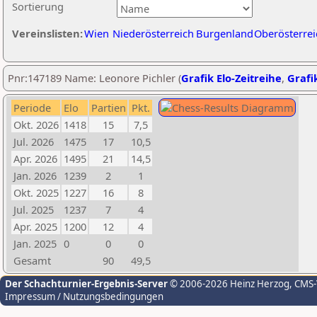
Sortierung
Vereinslisten:
Wien
Niederösterreich
Burgenland
Oberösterrei
Pnr:147189 Name: Leonore Pichler (
Grafik Elo-Zeitreihe
,
Grafik
Periode
Elo
Partien
Pkt.
Okt. 2026
1418
15
7,5
Jul. 2026
1475
17
10,5
Apr. 2026
1495
21
14,5
Jan. 2026
1239
2
1
Okt. 2025
1227
16
8
Jul. 2025
1237
7
4
Apr. 2025
1200
12
4
Jan. 2025
0
0
0
Gesamt
90
49,5
Der Schachturnier-Ergebnis-Server
© 2006-2026 Heinz Herzog
, CMS
Impressum / Nutzungsbedingungen