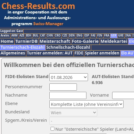
Logged on: Gast
Arabic
ARM
AZE
BIH
BUL
CAT
CHN
CRO
CZE
DEN
ENG
ESP
FAI
FIN
FRA
GER
GRE
INA
I
Home
TurnierDB
Meisterschaft
Foto-Galerie
Meldekartei
El
Turnierschach-Elozahl
Schnellschach-Elozahl
Allgemeines
Turnier anmelden: AUT
FIDE
Spieler anmelden
Elo AU
Willkommen bei den offiziellen Turnierscha
FIDE-Elolisten Stand
AUT-Elolisten Stand
6.936
Personennummer
Nachname
Vorname
Ebene
Bundesland
Spgem./Kreis/Verein
Nur "österreichische" Spieler (Land=A