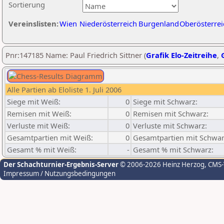
Sortierung
Vereinslisten:
Wien
Niederösterreich
Burgenland
Oberösterrei
Pnr:147185 Name: Paul Friedrich Sittner (
Grafik Elo-Zeitreihe
,
Alle Partien ab Eloliste 1. Juli 2006
Siege mit Weiß:
0
Siege mit Schwarz:
Remisen mit Weiß:
0
Remisen mit Schwarz:
Verluste mit Weiß:
0
Verluste mit Schwarz:
Gesamtpartien mit Weiß:
0
Gesamtpartien mit Schwar
Gesamt % mit Weiß:
-
Gesamt % mit Schwarz:
Der Schachturnier-Ergebnis-Server
© 2006-2026 Heinz Herzog
, CMS
Impressum / Nutzungsbedingungen