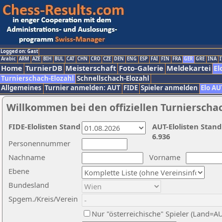
Logged on: Gast
Arabic
ARM
AZE
BIH
BUL
CAT
CHN
CRO
CZE
DEN
ENG
ESP
FAI
FIN
FRA
GER
GRE
INA
I
Home
TurnierDB
Meisterschaft
Foto-Galerie
Meldekartei
El
Turnierschach-Elozahl
Schnellschach-Elozahl
Allgemeines
Turnier anmelden: AUT
FIDE
Spieler anmelden
Elo AU
Willkommen bei den offiziellen Turnierscha
FIDE-Elolisten Stand
AUT-Elolisten Stand
6.936
Personennummer
Nachname
Vorname
Ebene
Bundesland
Spgem./Kreis/Verein
Nur "österreichische" Spieler (Land=A