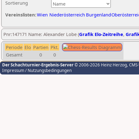
Sortierung
Vereinslisten:
Wien
Niederösterreich
Burgenland
Oberösterrei
Pnr:147171 Name: Alexander Lobe (
Grafik Elo-Zeitreihe
,
Grafik
Periode
Elo
Partien
Pkt.
Gesamt
0
0
Der Schachturnier-Ergebnis-Server
© 2006-2026 Heinz Herzog
, CMS
Impressum / Nutzungsbedingungen