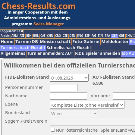
Logged on: Gast
Arabic
ARM
AZE
BIH
BUL
CAT
CHN
CRO
CZE
DEN
ENG
ESP
FAI
FIN
FRA
GER
GRE
INA
I
Home
TurnierDB
Meisterschaft
Foto-Galerie
Meldekartei
El
Turnierschach-Elozahl
Schnellschach-Elozahl
Allgemeines
Turnier anmelden: AUT
FIDE
Spieler anmelden
Elo AU
Willkommen bei den offiziellen Turnierscha
FIDE-Elolisten Stand
AUT-Elolisten Stand
6.936
Personennummer
Nachname
Vorname
Ebene
Bundesland
Spgem./Kreis/Verein
Nur "österreichische" Spieler (Land=A