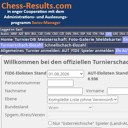
Logged on: Gast
Arabic
ARM
AZE
BIH
BUL
CAT
CHN
CRO
CZE
DEN
ENG
ESP
FAI
FIN
FRA
GER
GRE
INA
I
Home
TurnierDB
Meisterschaft
Foto-Galerie
Meldekartei
El
Turnierschach-Elozahl
Schnellschach-Elozahl
Allgemeines
Turnier anmelden: AUT
FIDE
Spieler anmelden
Elo AU
Willkommen bei den offiziellen Turnierscha
FIDE-Elolisten Stand
AUT-Elolisten Stand
6.936
Personennummer
Nachname
Vorname
Ebene
Bundesland
Spgem./Kreis/Verein
Nur "österreichische" Spieler (Land=A