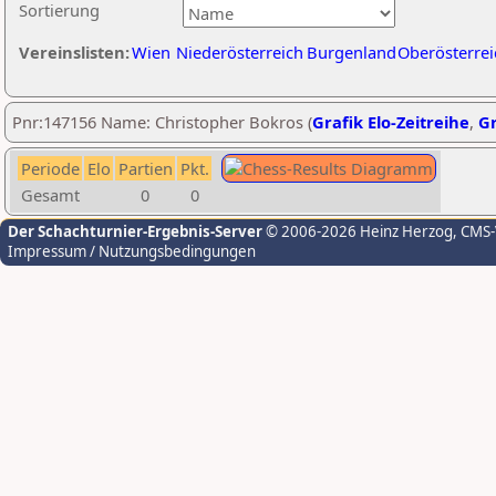
Sortierung
Vereinslisten:
Wien
Niederösterreich
Burgenland
Oberösterrei
Pnr:147156 Name: Christopher Bokros (
Grafik Elo-Zeitreihe
,
Gr
Periode
Elo
Partien
Pkt.
Gesamt
0
0
Der Schachturnier-Ergebnis-Server
© 2006-2026 Heinz Herzog
, CMS
Impressum / Nutzungsbedingungen