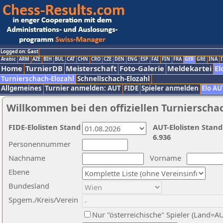
Logged on: Gast
Arabic
ARM
AZE
BIH
BUL
CAT
CHN
CRO
CZE
DEN
ENG
ESP
FAI
FIN
FRA
GER
GRE
INA
I
Home
TurnierDB
Meisterschaft
Foto-Galerie
Meldekartei
El
Turnierschach-Elozahl
Schnellschach-Elozahl
Allgemeines
Turnier anmelden: AUT
FIDE
Spieler anmelden
Elo AU
Willkommen bei den offiziellen Turnierscha
FIDE-Elolisten Stand
AUT-Elolisten Stand
6.936
Personennummer
Nachname
Vorname
Ebene
Bundesland
Spgem./Kreis/Verein
Nur "österreichische" Spieler (Land=A