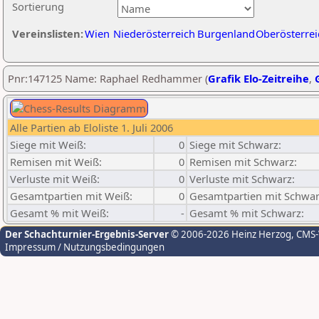
Sortierung
Vereinslisten:
Wien
Niederösterreich
Burgenland
Oberösterrei
Pnr:147125 Name: Raphael Redhammer (
Grafik Elo-Zeitreihe
,
Alle Partien ab Eloliste 1. Juli 2006
Siege mit Weiß:
0
Siege mit Schwarz:
Remisen mit Weiß:
0
Remisen mit Schwarz:
Verluste mit Weiß:
0
Verluste mit Schwarz:
Gesamtpartien mit Weiß:
0
Gesamtpartien mit Schwar
Gesamt % mit Weiß:
-
Gesamt % mit Schwarz:
Der Schachturnier-Ergebnis-Server
© 2006-2026 Heinz Herzog
, CMS
Impressum / Nutzungsbedingungen