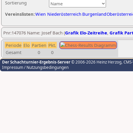
Sortierung
Vereinslisten:
Wien
Niederösterreich
Burgenland
Oberösterrei
Pnr:147076 Name: Josef Bach (
Grafik Elo-Zeitreihe
,
Grafik Part
Periode
Elo
Partien
Pkt.
Gesamt
0
0
Der Schachturnier-Ergebnis-Server
© 2006-2026 Heinz Herzog
, CMS
Impressum / Nutzungsbedingungen