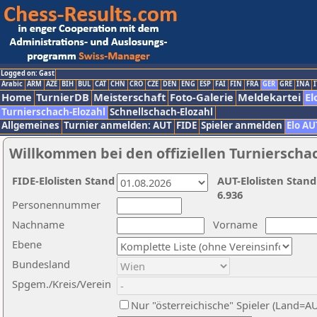
Logged on: Gast
Arabic
ARM
AZE
BIH
BUL
CAT
CHN
CRO
CZE
DEN
ENG
ESP
FAI
FIN
FRA
GER
GRE
INA
I
Home
TurnierDB
Meisterschaft
Foto-Galerie
Meldekartei
El
Turnierschach-Elozahl
Schnellschach-Elozahl
Allgemeines
Turnier anmelden: AUT
FIDE
Spieler anmelden
Elo AU
Willkommen bei den offiziellen Turnierscha
FIDE-Elolisten Stand
AUT-Elolisten Stand
6.936
Personennummer
Nachname
Vorname
Ebene
Bundesland
Spgem./Kreis/Verein
Nur "österreichische" Spieler (Land=A