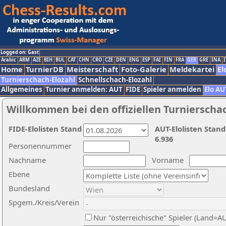
Logged on: Gast
Arabic
ARM
AZE
BIH
BUL
CAT
CHN
CRO
CZE
DEN
ENG
ESP
FAI
FIN
FRA
GER
GRE
INA
I
Home
TurnierDB
Meisterschaft
Foto-Galerie
Meldekartei
El
Turnierschach-Elozahl
Schnellschach-Elozahl
Allgemeines
Turnier anmelden: AUT
FIDE
Spieler anmelden
Elo AU
Willkommen bei den offiziellen Turnierscha
FIDE-Elolisten Stand
AUT-Elolisten Stand
6.936
Personennummer
Nachname
Vorname
Ebene
Bundesland
Spgem./Kreis/Verein
Nur "österreichische" Spieler (Land=A