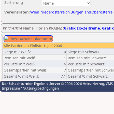
Sortierung
Vereinslisten:
Wien
Niederösterreich
Burgenland
Oberösterrei
Pnr:147014 Name: Florian KRAINZ (
Grafik Elo-Zeitreihe
,
Grafik
Alle Partien ab Eloliste 1. Juli 2006
Siege mit Weiß:
0
Siege mit Schwarz:
Remisen mit Weiß:
1
Remisen mit Schwarz:
Verluste mit Weiß:
6
Verluste mit Schwarz:
Gesamtpartien mit Weiß:
7
Gesamtpartien mit Schwar
Gesamt % mit Weiß:
7,1
Gesamt % mit Schwarz:
Der Schachturnier-Ergebnis-Server
© 2006-2026 Heinz Herzog
, CMS
Impressum / Nutzungsbedingungen