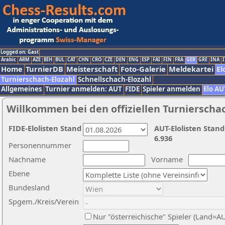
Logged on: Gast
Arabic
ARM
AZE
BIH
BUL
CAT
CHN
CRO
CZE
DEN
ENG
ESP
FAI
FIN
FRA
GER
GRE
INA
I
Home
TurnierDB
Meisterschaft
Foto-Galerie
Meldekartei
El
Turnierschach-Elozahl
Schnellschach-Elozahl
Allgemeines
Turnier anmelden: AUT
FIDE
Spieler anmelden
Elo AU
Willkommen bei den offiziellen Turnierscha
FIDE-Elolisten Stand
AUT-Elolisten Stand
6.936
Personennummer
Nachname
Vorname
Ebene
Bundesland
Spgem./Kreis/Verein
Nur "österreichische" Spieler (Land=A