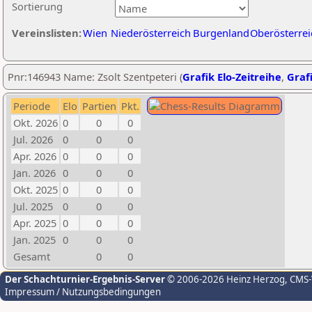
Sortierung
Vereinslisten:
Wien
Niederösterreich
Burgenland
Oberösterrei
Pnr:146943 Name: Zsolt Szentpeteri (
Grafik Elo-Zeitreihe
,
Grafi
Periode
Elo
Partien
Pkt.
Okt. 2026
0
0
0
Jul. 2026
0
0
0
Apr. 2026
0
0
0
Jan. 2026
0
0
0
Okt. 2025
0
0
0
Jul. 2025
0
0
0
Apr. 2025
0
0
0
Jan. 2025
0
0
0
Gesamt
0
0
Der Schachturnier-Ergebnis-Server
© 2006-2026 Heinz Herzog
, CMS
Impressum / Nutzungsbedingungen