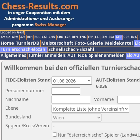
Logged on: Gast
Arabic
ARM
AZE
BIH
BUL
CAT
CHN
CRO
CZE
DEN
ENG
ESP
FAI
FIN
FRA
GER
GRE
INA
I
Home
TurnierDB
Meisterschaft
Foto-Galerie
Meldekartei
El
Turnierschach-Elozahl
Schnellschach-Elozahl
Allgemeines
Turnier anmelden: AUT
FIDE
Spieler anmelden
Elo AU
Willkommen bei den offiziellen Turnierscha
FIDE-Elolisten Stand
AUT-Elolisten Stand
6.936
Personennummer
Nachname
Vorname
Ebene
Bundesland
Spgem./Kreis/Verein
Nur "österreichische" Spieler (Land=A