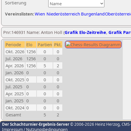
Sortierung
Vereinslisten:
Wien
Niederösterreich
Burgenland
Oberösterrei
Pnr:146931 Name: Anton Holl (
Grafik Elo-Zeitreihe
,
Grafik Part
Periode
Elo
Partien
Pkt.
Okt. 2026
1256
0
0
Jul. 2026
1256
0
0
Apr. 2026
1256
5
2
Jan. 2026
0
0
0
Okt. 2025
0
0
0
Jul. 2025
0
0
0
Apr. 2025
0
0
0
Jan. 2025
0
0
0
Okt. 2024
0
0
0
Gesamt
5
2
Der Schachturnier-Ergebnis-Server
© 2006-2026 Heinz Herzog
, CMS
Impressum / Nutzungsbedingungen