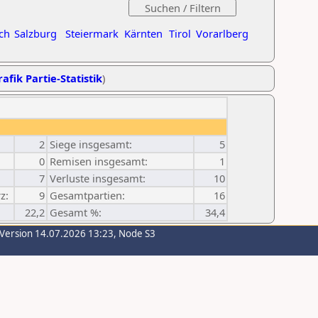
ch
Salzburg
Steiermark
Kärnten
Tirol
Vorarlberg
afik Partie-Statistik
)
2
Siege insgesamt:
5
0
Remisen insgesamt:
1
7
Verluste insgesamt:
10
z:
9
Gesamtpartien:
16
22,2
Gesamt %:
34,4
-Version 14.07.2026 13:23, Node S3