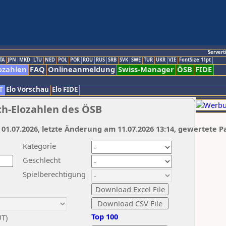
Servert
TA
JPN
MKD
LTU
NED
POL
POR
ROU
RUS
SRB
SVK
SWE
TUR
UKR
VIE
FontSize:11pt
ozahlen
FAQ
Onlineanmeldung
Swiss-Manager
ÖSB
FIDE
T
Elo Vorschau
Elo FIDE
ch-Elozahlen des ÖSB
 01.07.2026, letzte Änderung am 11.07.2026 13:14, gewertete P
Kategorie
Geschlecht
Spielberechtigung
Top 100
UT)