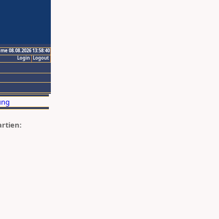
ime 08.08.2026 13:58:40
Login
Logout
artien: