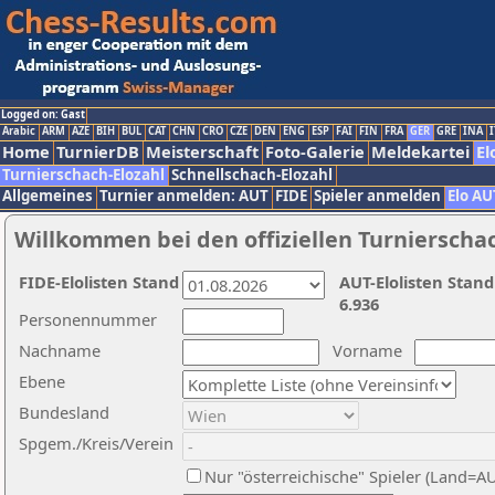
Logged on: Gast
Arabic
ARM
AZE
BIH
BUL
CAT
CHN
CRO
CZE
DEN
ENG
ESP
FAI
FIN
FRA
GER
GRE
INA
I
Home
TurnierDB
Meisterschaft
Foto-Galerie
Meldekartei
El
Turnierschach-Elozahl
Schnellschach-Elozahl
Allgemeines
Turnier anmelden: AUT
FIDE
Spieler anmelden
Elo AU
Willkommen bei den offiziellen Turnierscha
FIDE-Elolisten Stand
AUT-Elolisten Stand
6.936
Personennummer
Nachname
Vorname
Ebene
Bundesland
Spgem./Kreis/Verein
Nur "österreichische" Spieler (Land=A