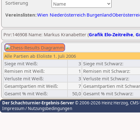
Sortierung
Vereinslisten:
Wien
Niederösterreich
Burgenland
Oberösterrei
Pnr:146908 Name: Markus Kranabetter (
Grafik Elo-Zeitreihe
,
Gr
Alle Partien ab Eloliste 1. Juli 2006
Siege mit Weiß:
3
Siege mit Schwarz:
Remisen mit Weiß:
1
Remisen mit Schwarz:
Verluste mit Weiß:
3
Verluste mit Schwarz:
Gesamtpartien mit Weiß:
7
Gesamtpartien mit Schwar
Gesamt % mit Weiß:
50,0
Gesamt % mit Schwarz:
Der Schachturnier-Ergebnis-Server
© 2006-2026 Heinz Herzog
, CMS
Impressum / Nutzungsbedingungen