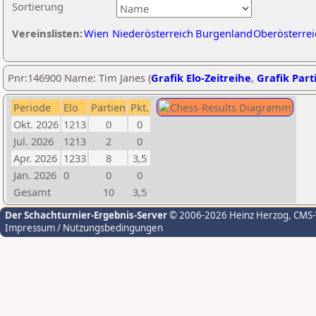
Sortierung
Vereinslisten:
Wien
Niederösterreich
Burgenland
Oberösterrei
Pnr:146900 Name: Tim Janes (
Grafik Elo-Zeitreihe
,
Grafik Parti
Periode
Elo
Partien
Pkt.
Okt. 2026
1213
0
0
Jul. 2026
1213
2
0
Apr. 2026
1233
8
3,5
Jan. 2026
0
0
0
Gesamt
10
3,5
Der Schachturnier-Ergebnis-Server
© 2006-2026 Heinz Herzog
, CMS
Impressum / Nutzungsbedingungen