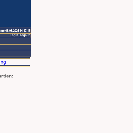
ime 08.08.2026 14:17:15
Login
Logout
artien: