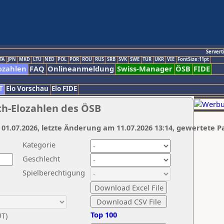
Servert
TA
JPN
MKD
LTU
NED
POL
POR
ROU
RUS
SRB
SVK
SWE
TUR
UKR
VIE
FontSize:11pt
ozahlen
FAQ
Onlineanmeldung
Swiss-Manager
ÖSB
FIDE
T
Elo Vorschau
Elo FIDE
ch-Elozahlen des ÖSB
 01.07.2026, letzte Änderung am 11.07.2026 13:14, gewertete P
Kategorie
Geschlecht
Spielberechtigung
Top 100
UT)