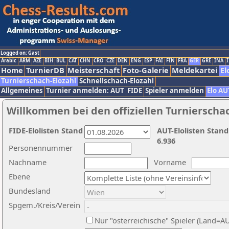
Logged on: Gast
Arabic
ARM
AZE
BIH
BUL
CAT
CHN
CRO
CZE
DEN
ENG
ESP
FAI
FIN
FRA
GER
GRE
INA
I
Home
TurnierDB
Meisterschaft
Foto-Galerie
Meldekartei
El
Turnierschach-Elozahl
Schnellschach-Elozahl
Allgemeines
Turnier anmelden: AUT
FIDE
Spieler anmelden
Elo AU
Willkommen bei den offiziellen Turnierscha
FIDE-Elolisten Stand
AUT-Elolisten Stand
6.936
Personennummer
Nachname
Vorname
Ebene
Bundesland
Spgem./Kreis/Verein
Nur "österreichische" Spieler (Land=A