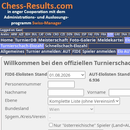
Logged on: Gast
Arabic
ARM
AZE
BIH
BUL
CAT
CHN
CRO
CZE
DEN
ENG
ESP
FAI
FIN
FRA
GER
GRE
INA
I
Home
TurnierDB
Meisterschaft
Foto-Galerie
Meldekartei
El
Turnierschach-Elozahl
Schnellschach-Elozahl
Allgemeines
Turnier anmelden: AUT
FIDE
Spieler anmelden
Elo AU
Willkommen bei den offiziellen Turnierscha
FIDE-Elolisten Stand
AUT-Elolisten Stand
6.936
Personennummer
Nachname
Vorname
Ebene
Bundesland
Spgem./Kreis/Verein
Nur "österreichische" Spieler (Land=A