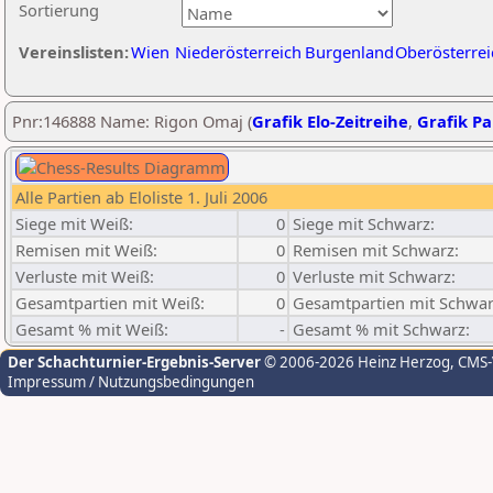
Sortierung
Vereinslisten:
Wien
Niederösterreich
Burgenland
Oberösterrei
Pnr:146888 Name: Rigon Omaj (
Grafik Elo-Zeitreihe
,
Grafik Par
Alle Partien ab Eloliste 1. Juli 2006
Siege mit Weiß:
0
Siege mit Schwarz:
Remisen mit Weiß:
0
Remisen mit Schwarz:
Verluste mit Weiß:
0
Verluste mit Schwarz:
Gesamtpartien mit Weiß:
0
Gesamtpartien mit Schwar
Gesamt % mit Weiß:
-
Gesamt % mit Schwarz:
Der Schachturnier-Ergebnis-Server
© 2006-2026 Heinz Herzog
, CMS
Impressum / Nutzungsbedingungen