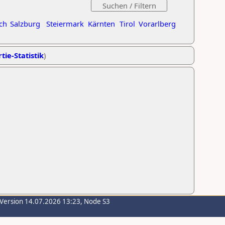
ch
Salzburg
Steiermark
Kärnten
Tirol
Vorarlberg
tie-Statistik
)
-Version 14.07.2026 13:23, Node S3