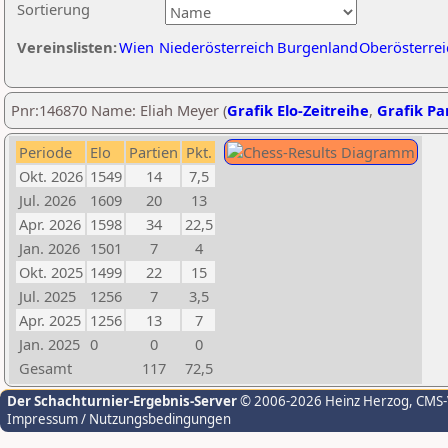
Sortierung
Vereinslisten:
Wien
Niederösterreich
Burgenland
Oberösterrei
Pnr:146870 Name: Eliah Meyer (
Grafik Elo-Zeitreihe
,
Grafik Par
Periode
Elo
Partien
Pkt.
Okt. 2026
1549
14
7,5
Jul. 2026
1609
20
13
Apr. 2026
1598
34
22,5
Jan. 2026
1501
7
4
Okt. 2025
1499
22
15
Jul. 2025
1256
7
3,5
Apr. 2025
1256
13
7
Jan. 2025
0
0
0
Gesamt
117
72,5
Der Schachturnier-Ergebnis-Server
© 2006-2026 Heinz Herzog
, CMS
Impressum / Nutzungsbedingungen