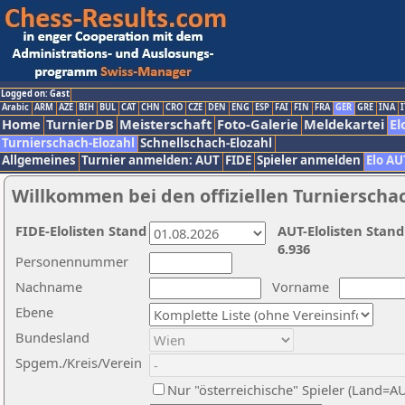
Logged on: Gast
Arabic
ARM
AZE
BIH
BUL
CAT
CHN
CRO
CZE
DEN
ENG
ESP
FAI
FIN
FRA
GER
GRE
INA
I
Home
TurnierDB
Meisterschaft
Foto-Galerie
Meldekartei
El
Turnierschach-Elozahl
Schnellschach-Elozahl
Allgemeines
Turnier anmelden: AUT
FIDE
Spieler anmelden
Elo AU
Willkommen bei den offiziellen Turnierscha
FIDE-Elolisten Stand
AUT-Elolisten Stand
6.936
Personennummer
Nachname
Vorname
Ebene
Bundesland
Spgem./Kreis/Verein
Nur "österreichische" Spieler (Land=A