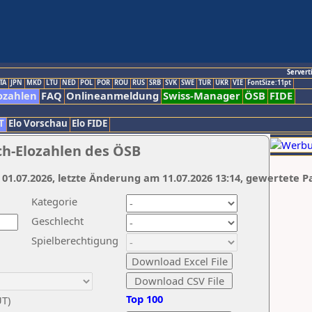
Servert
TA
JPN
MKD
LTU
NED
POL
POR
ROU
RUS
SRB
SVK
SWE
TUR
UKR
VIE
FontSize:11pt
ozahlen
FAQ
Onlineanmeldung
Swiss-Manager
ÖSB
FIDE
T
Elo Vorschau
Elo FIDE
ch-Elozahlen des ÖSB
 01.07.2026, letzte Änderung am 11.07.2026 13:14, gewertete P
Kategorie
Geschlecht
Spielberechtigung
Top 100
UT)