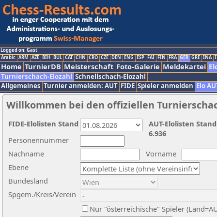
Logged on: Gast
Arabic
ARM
AZE
BIH
BUL
CAT
CHN
CRO
CZE
DEN
ENG
ESP
FAI
FIN
FRA
GER
GRE
INA
I
Home
TurnierDB
Meisterschaft
Foto-Galerie
Meldekartei
El
Turnierschach-Elozahl
Schnellschach-Elozahl
Allgemeines
Turnier anmelden: AUT
FIDE
Spieler anmelden
Elo AU
Willkommen bei den offiziellen Turnierscha
FIDE-Elolisten Stand
AUT-Elolisten Stand
6.936
Personennummer
Nachname
Vorname
Ebene
Bundesland
Spgem./Kreis/Verein
Nur "österreichische" Spieler (Land=A