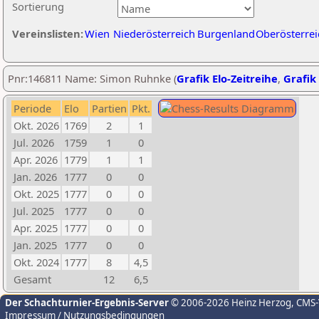
Sortierung
Vereinslisten:
Wien
Niederösterreich
Burgenland
Oberösterrei
Pnr:146811 Name: Simon Ruhnke (
Grafik Elo-Zeitreihe
,
Grafik 
Periode
Elo
Partien
Pkt.
Okt. 2026
1769
2
1
Jul. 2026
1759
1
0
Apr. 2026
1779
1
1
Jan. 2026
1777
0
0
Okt. 2025
1777
0
0
Jul. 2025
1777
0
0
Apr. 2025
1777
0
0
Jan. 2025
1777
0
0
Okt. 2024
1777
8
4,5
Gesamt
12
6,5
Der Schachturnier-Ergebnis-Server
© 2006-2026 Heinz Herzog
, CMS
Impressum / Nutzungsbedingungen