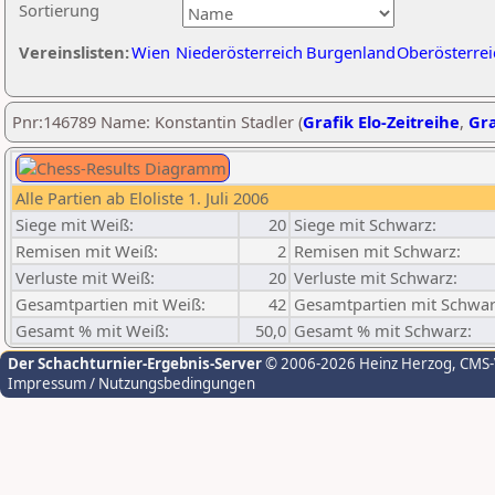
Sortierung
Vereinslisten:
Wien
Niederösterreich
Burgenland
Oberösterrei
Pnr:146789 Name: Konstantin Stadler (
Grafik Elo-Zeitreihe
,
Gra
Alle Partien ab Eloliste 1. Juli 2006
Siege mit Weiß:
20
Siege mit Schwarz:
Remisen mit Weiß:
2
Remisen mit Schwarz:
Verluste mit Weiß:
20
Verluste mit Schwarz:
Gesamtpartien mit Weiß:
42
Gesamtpartien mit Schwar
Gesamt % mit Weiß:
50,0
Gesamt % mit Schwarz:
Der Schachturnier-Ergebnis-Server
© 2006-2026 Heinz Herzog
, CMS
Impressum / Nutzungsbedingungen