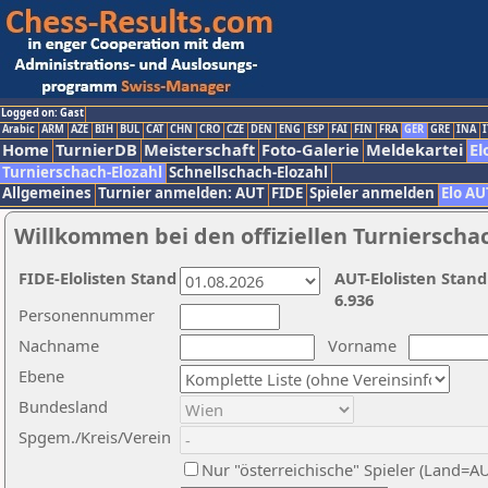
Logged on: Gast
Arabic
ARM
AZE
BIH
BUL
CAT
CHN
CRO
CZE
DEN
ENG
ESP
FAI
FIN
FRA
GER
GRE
INA
I
Home
TurnierDB
Meisterschaft
Foto-Galerie
Meldekartei
El
Turnierschach-Elozahl
Schnellschach-Elozahl
Allgemeines
Turnier anmelden: AUT
FIDE
Spieler anmelden
Elo AU
Willkommen bei den offiziellen Turnierscha
FIDE-Elolisten Stand
AUT-Elolisten Stand
6.936
Personennummer
Nachname
Vorname
Ebene
Bundesland
Spgem./Kreis/Verein
Nur "österreichische" Spieler (Land=A